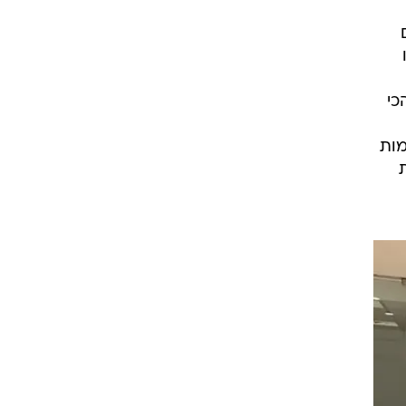
פקודיו
כי
מות