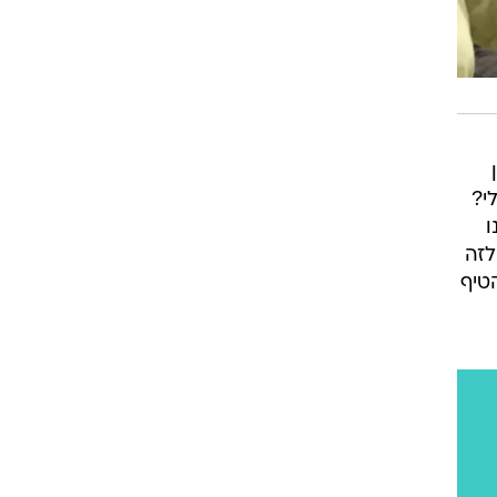
ן
י?
ו
לזה
טיף