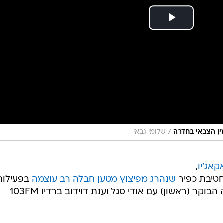
/
ין הצבאי בחדרה
שלומי גבאי
קאג'יו
,
חטיבת כפיר
שנהרג מפיצוץ מטען חבלה רב עוצמה
בפעילות
מבצעית בג'ינין בשבוע שעבר, שוחחה הבוקר (ראשון) עם אודי סגל וענת דוידוב ברדיו 103FM