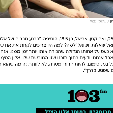
/
ן
שלומי גבאי
"לאלון יש אחות גדולה, עמית, בת ה־25, ואח קטן, אריאל, בן 8.5", הוסיפה. "כרגע חברים של אלו
אל שאלות, ושואל 'למה? למה היו צריכים לקחת את אח של
א כעס על אחותו הגדולה שהכירה אותו יותר זמן ממנו. אנחנ
בל אנחנו יודעים בתוך תוכנו שזו המורשת שלו. אלון הטיף 
 במקסימום, להיות חדורי מטרה, לא לוותר. זה מה שהוא ה
ם שפגש בדרך".