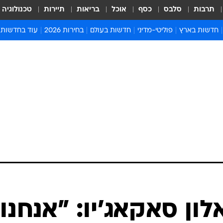
תרבות
סלבס
כסף
אוכל
בריאות
תיירות
טכנולוגיה
חדשות בארץ
פוליטי-מדיני
חדשות בעולם
בחירות 2026
עוד בחדשות
אירועים בארץ
פוליטיקה וממשל
המזרח התיכון
דעות ופרשנויו
חדשות פלילים ומשפט
יחסי חוץ
אירופה
סרי ושלזינגר
חינוך
אמריקה
פרויקטים מיוח
ישראלים בחו"ל
אסיה והפסיפיק
אסור לפספס
בריאות
אפריקה
מדע וסביבה
חברה ורווחה
הנחיות פיקוד 
ארכיון מדורים
זמני כניסת ש
לוח חופשות וח
לוח שנה
חדשות יהדות
ון סאקאג'יו: "אנחנו
חדשות המשפ