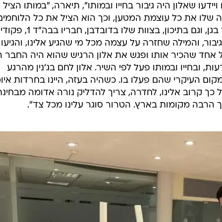
ידעו שאלון היה גיבור בחייו ובמותו", תיארה, "במותו הציל
גוף היפה שלו את כל עוצמת המטען, וכך הוא הציל את כל הלוחמים
שהיו איתו יחד. בחייו, כבר כשהיה ילד בגן, וגם בתיכון, בצוות שלו בדובדבן, חבריו בבה"ד 1, 
גיבור, והמילה שחזרה על עצמה מכל מי שהגיע אלינו, והגיעו
 אחד שהכיר אותו ופגש את אלון הרגיש שהוא היה החבר ה
ת, ובחייו ובמותו פעל לפי השיר. אלון לחם בג'נין מהרגע
המקום העיקרי שהם פעלו בו. כשהיה בעזה, היינו בחרדות איו
 כך קרוב אלינו, לחדרה, צריך להדליק נורה אדומה מבחינת
 הרבה מקומות בארץ. הטרור סוגר עלינו מכל צד".