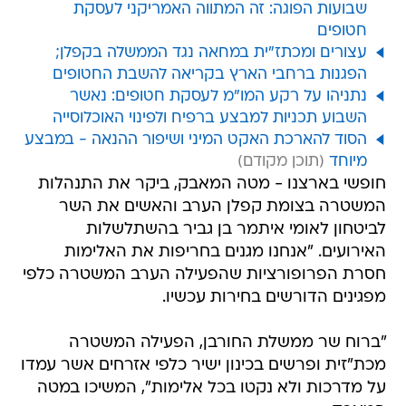
שבועות הפוגה: זה המתווה האמריקני לעסקת
חטופים
עצורים ומכתז"ית במחאה נגד הממשלה בקפלן;
הפגנות ברחבי הארץ בקריאה להשבת החטופים
נתניהו על רקע המו"מ לעסקת חטופים: נאשר
השבוע תכניות למבצע ברפיח ולפינוי האוכלוסייה
הסוד להארכת האקט המיני ושיפור ההנאה - במבצע
מיוחד
חופשי בארצנו - מטה המאבק, ביקר את התנהלות
המשטרה בצומת קפלן הערב והאשים את השר
לביטחון לאומי איתמר בן גביר בהשתלשלות
האירועים. "אנחנו מגנים בחריפות את האלימות
חסרת הפרופורציות שהפעילה הערב המשטרה כלפי
מפגינים הדורשים בחירות עכשיו.
"ברוח שר ממשלת החורבן, הפעילה המשטרה
מכת"זית ופרשים בכינון ישיר כלפי אזרחים אשר עמדו
על מדרכות ולא נקטו בכל אלימות", המשיכו במטה