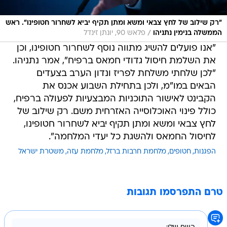
"רק שילוב של לחץ צבאי ומשא ומתן תקיף יביא לשחרור חטופינו". ראש
/
הממשלה בנימין נתניהו
פלאש 90, יונתן זינדל
"אנו פועלים להשיג מתווה נוסף לשחרור חטופינו, וכן
את השלמת חיסול גדודי חמאס ברפיח", אמר נתניהו.
"לכן שלחתי משלחת לפריז ונדון הערב בצעדים
הבאים במו"מ, ולכן בתחילת השבוע אכנס את
הקבינט לאישור התוכניות המבצעיות לפעולה ברפיח,
כולל פינוי האוכלוסייה האזרחית משם. רק שילוב של
לחץ צבאי ומשא ומתן תקיף יביא לשחרור חטופינו,
לחיסול החמאס ולהשגת כל יעדי המלחמה".
הפגנות
חטופים
מלחמת חרבות ברזל
מלחמת עזה
משטרת ישראל
טרם התפרסמו תגובות