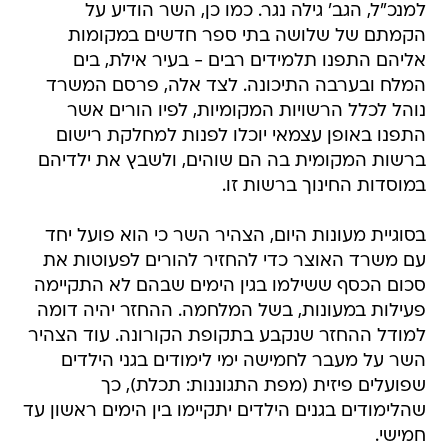
למנכ"ל, הגב' גילה נגר. כמו כן, השר הודיע על
הקמתם של שלושה בתי ספר חדשים במקומות
אליהם התפנו תלמידים רבים - בעיר אילת, בים
המלח ובערבה התיכונה. לצד אלה, פרסם המשרד
נוהל לכלל הרשויות המקומיות, לפיו הורים אשר
התפנו באופן עצמאי יוכלו לפנות למחלקת רישום
ברשות המקומית בה הם שוהים, ולשבץ את ילדיהם
במוסדות החינוך ברשות זו.
בסוגיית מעונות היום, הצהיר השר כי הוא פועל יחד
עם משרד האוצר כדי להחזיר להורים לפעוטות את
סכום הכסף ששילמו בגין הימים שבהם לא התקיימה
פעילות במעונות, בשל המלחמה. ההחזר יהיה דומה
למודל ההחזר שנקבע בתקופת הקורונה. עוד הצהיר
השר על מעבר לחמישה ימי לימודים בגני הילדים
שפועלים פיזית (מפת התגוננות: תכלת), כך
שהלימודים בגנים הילדים יתקיימו בין הימים ראשון עד
חמישי.