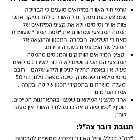
גורמי חיל האוויר במילואים טוענים כי הבדיקה
שמבצע כעת מפקד חיל האוויר כוללת בעיקר אנשי
צוות אוויר (טייסים) ולא את קציני המילואים של
המטה המבצעי שמהווים את "מסת המוח" שעומדת
מאחורי השליטה, הבקרה, התכנון וההוצאה אל
הפועל של המבצעים בשגרה וחירום.
"קציני המילואים הוותיקים והמנוסים מהמטה
המבצעי הם הכי נחושים לא לחזור לשירות מילואים
פעיל. אין באמת תחליף לניסיון ולידע שלהם - רובם
טייסי מילואים שהפסיקו טיסה מפאת גילם, בני 50
ומעלה ומשרתים בתפקידי תכנון שליטה ובקרה",
אמרו הגורמים.
אחד מקציני המילואים שמצוי בהתארגנות הטייסים,
הוסיף: "כמו שזה נראה כרגע לחיל האוויר אין מענה
לזה".
תגובת דובר צה"ל:
"צה"ל בכלל, וחיל האוויר בפרט, מחויבים להבטחת