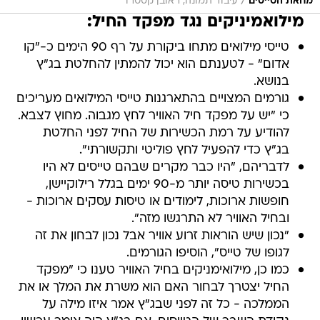
/
מחאת הטייסים
עיבוד תמונה, ראובן קסטרו
מילואמיניקים נגד מפקד החיל:
טייסי מילואים מתחו ביקורת על רף 90 הימים כ-"קו
אדום" - לטענתם הוא יכול להמתין להחלטת בג"ץ
בנושא.
גורמים המצויים בהתארגנות טייסי המילואים מעריכים
כי "יש על מפקד חיל האוויר לחץ מגבוה. מחוץ לצבא.
להודיע על רמת הכשירות של החיל לפני החלטת
בג"ץ כדי להפעיל לחץ פוליטי ותקשורתי".
לדבריהם, "היו כבר מקרים שבהם טייסים לא היו
בכשירות טיסה יותר מ-90 ימים בגלל רילוקיישן,
חופשות ארוכות, לימודים או טיסות עסקים ארוכות -
ובחיל האוויר לא התרגשו מזה".
"נכון שיש הוראות זרוע אוויר אבל נכון לבחון את זה
לגופו של טייס", הוסיפו הגורמים.
כמו כן, מילואימניקים בחיל האוויר טענו כי "מפקד
החיל יצטרך לבחור האם הוא משרת את המלך או את
הממלכה - כל זה לפני שבג"ץ אמר איזו מילה על