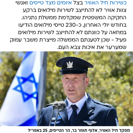
כשירות חיל האוויר
בצל
איומים מצד טייסים
ואנשי
צוות אוויר לא להתייצב לשירות מילואים ברקע
החקיקה המשפטית שמקדמת ממשלת נתניהו.
בחודש יולי האחרון, כ-230 טייסי מילואים הודיעו
במחאה על כוונתם לא להתייצב לשירות מילואים
פעיל - שכן לטענתם הממשלה מייצרת משבר עמוק
שמערער את איכות צבא העם.
מפקד חיל האוויר, אלוף תומר בר, הר הטייסים, 25 באפריל