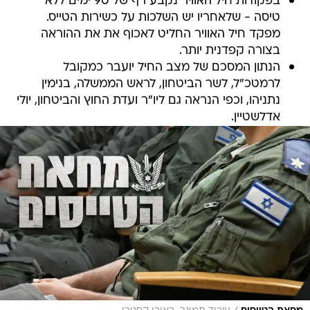
בפקודות חיל האוויר נקבע רף של 90 ימים ללא
טיסה - שלאחריו יש השלכות על כשירות הטייס.
מפקד חיל האוויר החליט לאכוף את את ההוראה
בצורה קפדנית יותר.
הנתון המסכם של מצב החיל יועבר כמקובל
לרמטכ"ל, לשר הביטחון, לראש הממשלה, בנימין
נתניהו, וכפי הנראה גם ליו"ר ועדת החוץ והביטחון, יולי
אדלשטיין.