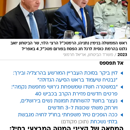
ראש הממשלה בנימין נתניהו, הרמטכ"ל הרצי הלוי, שר הביטחון יואב
גלנט בהרמת כוסית לרגל חג הפסח בפורום מטכ"ל, 4 באפריל
/
2023
משרד הביטחון, אריאל חרמוני
אל תפספס
לוין ביקר בסוכת העבריין המורשע בהרצליה ובירך:
"נבטיח שיעמוד בראש הסיעה הגדולה"
"במשטרה חשדו שמשפחת ג'רושי מחפשת נקמה":
פרטים חדשים מזירת הקרב בכביש 40
נעצר בחשד להשחתת תמונות נשים בירושלים,
ויורחק משתי שכונות ל-3 חודשים
ככה הופכים טיול משפחתי בחו"ל לחויה מגבשת
בלתי נשכחת
המחאה של קציני המטה המבצעי בחיל: