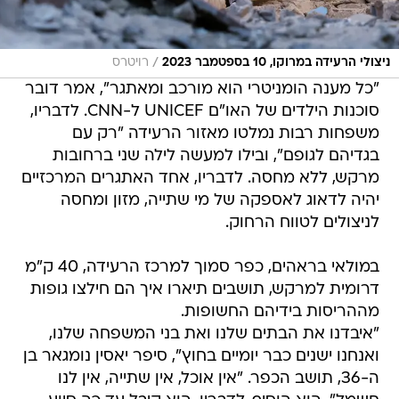
/
ניצולי הרעידה במרוקו, 10 בספטמבר 2023
רויטרס
"כל מענה הומניטרי הוא מורכב ומאתגר", אמר דובר
סוכנות הילדים של האו"ם UNICEF ל-CNN. לדבריו,
משפחות רבות נמלטו מאזור הרעידה "רק עם
בגדיהם לגופם", ובילו למעשה לילה שני ברחובות
מרקש, ללא מחסה. לדבריו, אחד האתגרים המרכזיים
יהיה לדאוג לאספקה של מי שתייה, מזון ומחסה
לניצולים לטווח הרחוק.
במולאי בראהים, כפר סמוך למרכז הרעידה, 40 ק"מ
דרומית למרקש, תושבים תיארו איך הם חילצו גופות
מההריסות בידיהם החשופות.
"איבדנו את הבתים שלנו ואת בני המשפחה שלנו,
ואנחנו ישנים כבר יומיים בחוץ", סיפר יאסין נומגאר בן
ה-36, תושב הכפר. "אין אוכל, אין שתייה, אין לנו