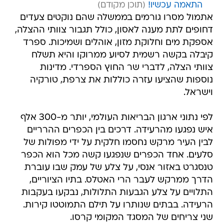
התאמה עכשיו!
אתמול מסרו גורמים בממשלה שהם נוקטים צעדים
דחופים לתת מענה לאסון, כולל תגבור צוותי ההצלה,
אספקת מים וחלוקת מזון, אוהלים ושמיכות. ספרד
קיבלה בקשה רשמית לסיוע ממרוקו והיא תשלח
צוותי הצלה, לדברי שר החוץ הספרדי. מדינות
נוספות שהציעו עזרה כוללות את צרפת, טורקיה
וישראל.
לפי נתוני ארגון הבריאות העולמי, יותר מ-300 אלף
איש נפגעו מהרעידה. דרכים בין הכפרים ההרריים
לבין העיר מרקש נחסמו חלקית על ידי מפולות של
סלעים. אחד הכפרים שנפגעו קשה מכל הוא הכפר
טנסגרט באזור אנסי, על צלע של עמק שבו עוברת
הדרך ממרקש לעבר הרי האטלס. בתיו הציוריים,
התלויים על צלע הגבעות התלולות, נבקעו בעקבות
הרעידה. בבתים שנותרו על תילם התמוטטו קירות.
שני צריחים של המסגד המקומי קרסו.