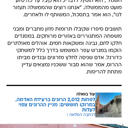
חשמל", הוא הוסיף. לדבריו, הוא קיבל עד כה סיוע
מועט מהממשלה. "אנחנו רוצים שהממשלה תעזור
לנו", הוא אמר בתסכול, המשותף לו ולאחרים.
תושבים סיפרו שקיבלו תרומות מזון מחברים ומבני
משפחה המתגוררים באזורים מרוחקים. במסגדים
חלקו לחם, גבינה ומשקאות חמים. אוהלים מאולתרים
הוקמו במגרש עפר המשמש בדרך כלל למשחקי
כדורגל. אדם שניסה לחלץ מזרונים ובגדים מביתו
ההרוס, אמר שהוא סבור ששכניו נמצאים עדיין
מתחת להריסות.
עוד בוואלה
לפחות 2,012 הרוגים ברעידת האדמה,
במרוקו חוששים: מניין ההרוגים צפוי
לעלות
לכתבה המלאה