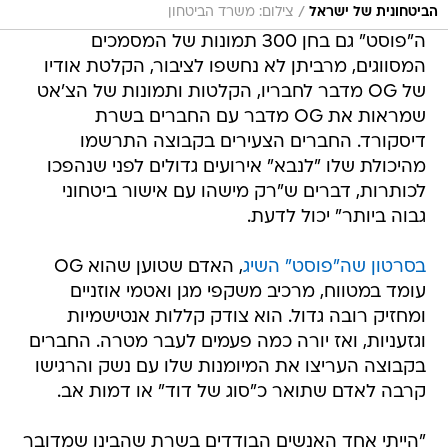
/
הביטחונית של ישראל
צילום: משרד הביטחון
ה"פוסט" גם בחן 300 תמונות של המסמכים
המסווגים, מרביתן לא נחשפו לציבור, הקלטת אודיו
של OG מדבר לחבריו, הקלטות ותמונות של הצ'אט
שמראות את OG מדבר עם החברים בשרת
דיסקורד. החברים הצעירים בקבוצה התרשמו
מהיכולת שלו "לנבא" אירועים גדולים לפני שנהפכו
לכותרות, דברים ש"רק מישהו עם אישור ביטחוני
גבוה ביותר" יכול לדעת.
בסרטון שה"פוסט" השיג
, האדם שטוען שהוא OG
עומד במטווח, מרכיב משקפי מגן ואטמי אוזניים
ומחזיק רובה גדול. הוא צודק קללות אנטישמיות
וגזעניות, ואז יורה כמה פעמים לעבר מטרה. החברים
בקבוצה העריצו את המיומנות שלו עם נשק והרגישו
קרבה לאדם שתואר כ"סוג של דוד" או דמות אב.
"הייתי אחד האנשים הבודדים בשרת שהבינו שמדובר