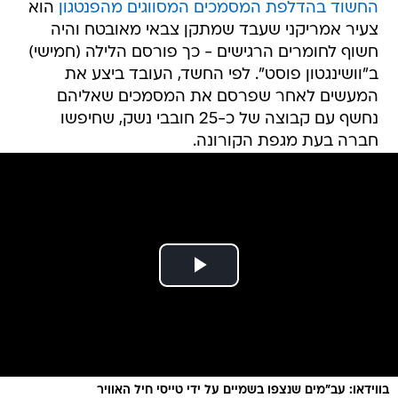
החשוד ב
הדלפת המסמכים המסווגים מהפנטגון
הוא
צעיר אמריקני שעבד שמתקן צבאי מאובטח והיה
חשוף לחומרים הרגישים - כך פורסם הלילה (חמישי)
ב"וושינגטון פוסט". לפי החשד, העובד ביצע את
המעשים לאחר שפרסם את המסמכים שאליהם
נחשף עם קבוצה של כ-25 חובבי נשק, שחיפשו
חברה בעת מגפת הקורונה.
בווידאו: עב"מים שנצפו בשמיים על ידי טייסי חיל האוויר