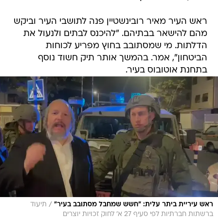
ראש העיר מאיר רובינשטיין פנה לתושבי העיר וביקש
מהם להישאר בבתיהם. "להיכנס לבתים ולנעול את
הדלתות. מי שמסתובב בחוץ מפריע לכוחות
הביטחון", אמר. בהמשך אותר תיק חשוד נוסף
בתחנת אוטובוס בעיר.
/
ראש עיריית ביתר עלית: "חשש שמחבל מסתובב בעיר"
תיעוד
ברשתות חברתיות לפי סעיף 27 א' לחוק זכויות יוצרים