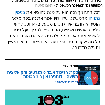
"אין להם דרך אחרת לעצור את הרס הדברים שהם חיים בשבילם".
/
המחאות נגד המהפכה המשפטית
ראובן קסטרו
"כל התהליך הזה הוא על מנת להוציא את
בנימין
נתניהו
מהמשפט שלו, לוין אמר את זה בפה מלא",
הוסיף אילון בריאיון לניסים משעל ב-103FM. "יש
בליכוד אנשים שפויים, הם חייבים להבין שעל מנת
להוציא את ראש הממשלה מהכלא הם הורסים את
כל מה שקורה פה. המחאה לא תעצור - היא תמשיך
ותעלה מדרגה".
עוד בוואלה
סקר: הליכוד איבד 6 מנדטים והקואליציה
תשעה - לנתניהו אין רוב בכנסת
לכתבה המלאה