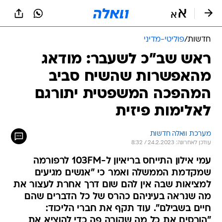
חדשות
/
פוליטי-מדיני
ראש שב"כ לשעבר: מודאג
מהאפשרות שהשיח סביב
המהפכה המשפטית יתורגם
לאלימות פיזית
מערכת וואלה חדשות
עודכן לאחרונה: 24.2.2023 / 8:32
עמי אילון התייחס בריאיון ל-103FM לרפורמה
שמקדמת הממשלה ואמר כי "אנשים מגיעים
למציאות שבה אין להם שום דרך אחרת לעצור את
מה שנראה בעיניהם כהרס של כל הדברים שהם
חיים בשבילם". עוד תקף את חברי הליכוד:
"הורסים את כל מה שקורה פה כדי להוציא את