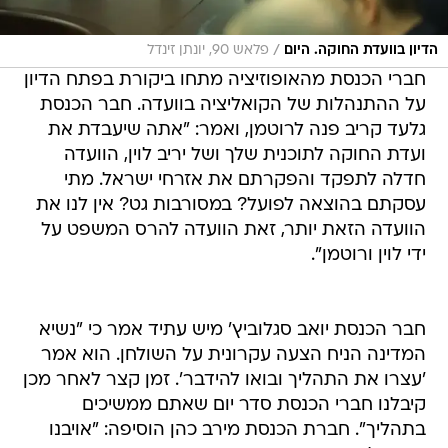
/
הדיון בוועדת החוקה. היום
פלאש 90, יונתן זינדל
חברי הכנסת מהאופוזיציה מתחו ביקורת בפתח הדיון
על ההתנהלות של הקואליציה בוועדה. חבר הכנסת
גלעד קריב פנה לרוטמן, ואמר: "אתה שיעבדת את
ועדת החוקה לתוכנית שלך ושל יריב לוין, הוועדה
חדלה לתפקד והפקרתם את אזרחי ישראל. מתי
עסקתם בהוצאה לפועל? במסורבות גט? אין לנו את
הוועדה הזאת יותר, זאת הוועדה להרס המשפט על
ידי לוין ורוטמן".
חבר הכנסת יואב סגלוביץ' מיש עתיד אמר כי "נשיא
המדינה הניח הצעה עקרונית על השולחן. הוא אמר
'עצרו את התהליך ובואו להידבר'. זמן קצר לאחר מכן
קיבלנו חברי הכנסת סדר יום שאתם ממשיכים
בתהליך". חברת הכנסת מירב כהן הוסיפה: "אויבנו