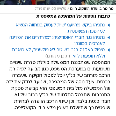
/
מהומה בוועדת החוקה. היום
פלאש 90, יונתן זינדל
כתבות נוספות על המהפכה המשפטית
נתניהו ביקש מהיועמ"שית לעסוק במתווה הנשיא
למהפכה המשפטית
נתניהו נגד חברי האופוזיציה: "מדרדרים את המדינה
לאנרכיה בכוונה"
טיפול באקנה בגב בשיטה לא פולשנית, לא כואבת
וללא תופעות לוואי
המהפכה שמתכננת הממשלה כוללת סדרת שינויים
משמעותיים במערכת המשפט, כגון קביעה לפיה רק
הרכב מורחב של בג"ץ יוכל לפסול חקיקה שעברה
בכנסת. צעד נוסף של המהפכה, שנועד לחזק את ידה
של הממשלה מול בית המשפט, הוא קביעת פסקת
התגברות שתבטל החלטות של בג"ץ ברוב של 61
חברי כנסת בלבד, וכן שינוי הרכב הוועדה לבחירת
שופטים כך שתישלט באופן מלא בידי הקואליציה.