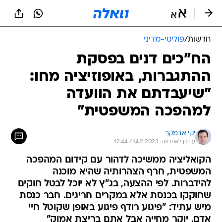
חדשות
/
פוליטי-מדיני
הח"כים דנים בפסקת
ההתגברות, באופוזיציה מחו:
"שיעבדתם את הוועדה
למהפכה המשפטית"
יקי אדמקר
עודכן לאחרונה: 14.2.2023 / 12:44
הקואליציה ממשיכה לדהור עם קידום המהפכה
המשפטית, חרף הצהרותיה שהיא מוכנה
להידברות. לפי ההצעה, בג"ץ לא יוכל לבטל חוקים
שחוקקו בכנסת אלא במקרים חריגים. חבר כנסת
מיש עתיד: "פיגוע רודף פיגוע באופן שקוטל חיי
אדם, יוקר מחייה אבל אתם בריצת אמוק"