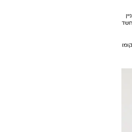
ין
חשד
ומו