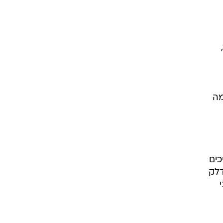
מה
כים
דלק