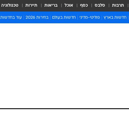
תרבות
סלבס
כסף
אוכל
בריאות
תיירות
טכנולוגיה
חדשות בארץ
פוליטי-מדיני
חדשות בעולם
בחירות 2026
עוד בחדשות
אירועים בארץ
פוליטיקה וממשל
המזרח התיכון
דעות ופרשנויו
חדשות פלילים ומשפט
יחסי חוץ
אירופה
סרי ושלזינגר
חינוך
אמריקה
פרויקטים מיוח
ישראלים בחו"ל
אסיה והפסיפיק
אסור לפספס
בריאות
אפריקה
מדע וסביבה
חברה ורווחה
הנחיות פיקוד 
ארכיון מדורים
זמני כניסת ש
לוח חופשות וח
לוח שנה
חדשות יהדות
חדשות המשפ