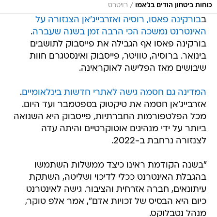
/
כוחות ביטחון הודים בג'אמו
רויטרס
ב
בורקינה פאסו, רוסיה ואזרבייג'אן הצנזורה על
האינטרנט נמשכה הכי הרבה זמן בשנה שעברה
.
בורקינה פאסו אף הגבילה את פייסבוק לתושבים
בינואר. ברוסיה, טוויטר, פייסבוק ואינסטגרם חוות
שיבושים מאז הפלישה לאוקראינה.
המדינה גם חסמה גישה לאתרי חדשות בינלאומיים
.
אזרבייג'אן חסמה את טיקטוק בספטמבר ועד היום.
מכל הפלטפורמות החברתיות, פייסבוק היא השנואה
ביותר על ידי מנהיגים אוטוקרטיים והיתה עדה
לצנזורה נרחבת ב-2022.
"בשנה הקודמת ראינו כיצד ממשלות השתמשו
בהגבלת האינטרנט ככלי לדיכוי ושליטה, השתקת
עיתונאים, חברה אזרחית והציבור. גישה לאינטרנט
כיום היא הבסיס של זכויות אדם", אמר אלפ טוקר,
מנהל נטבלוקס.