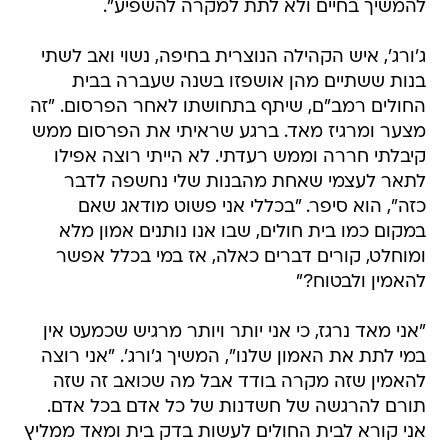
להמשיך בחיים ולא לתת למקרה להשפיע".
ג'ורג', איש הקהילה הנוצרית בחיפה, נשוי ואב לשתי
בנות ששתיים מהן אושפזו בשנה שעברה בבית
החולים רמב"ם, שיתף בתחושתו לאחר הפרסום. "זה
מצער ומרגיז מאד. ברגע שראיתי את הפרסום ממש
קיבלתי חררה וממש רעדתי. לא הייתי רוצה אפילו
לתאר לעצמי שאחת מהבנות שלי נחשפה לדבר
כזה", הוא סיפר. "בכללי אני פשוט מודאג שאם
במקום כמו בית חולים, שבו אנו נותנים אמון מלא
ומוחלט, קורים דברים כאלה, אז במי בכלל אפשר
להאמין ולבטוח?"
"אני מאד נרגז, כי אני יותר ויותר מרגיש שכמעט אין
במי לתת את האמון שלנו", המשיך ג'ורג'. "אני רוצה
להאמין שזה מקרה בודד אבל מה שכואב זה שזה
תורם להרגשה של חשדנות של כל אדם בכל אדם.
אני קורא לבית החולים לעשות בדק בית ומאד ממליץ