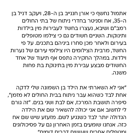
אתמול נחשף כי אורן חננייב בן ה-28, ויעקב דניל בן
ה-35, אח וסניטר בחדרי ניתוח של בתי החולים
רמב"ם ושיבא, נעצרו בחשד לעבירות מין בילדות
ותינוקות. השניים חשודים גם כי צילמו מטופלים
בעירום ולאחר מכן סחרו ביניהם בתכנים. על פי
החשד, מרבית הצילומים היו צילומי עירום של נערות
וילדות. במהלך החקירה נתפס אף תיעוד של אחד
החשודים מבצע עבירת מין בתינוקת בת פחות
משנה.
"אני לא השארתי את הילד בן השמונה שלי לדקה
אחת לבד כשהוא עבר ניתוח בבית החולים לא מזמן",
סיפרה תושבת המרכז, אם לבת ושני בנים. "זה גורם
לי לחשוב אם אני יכולה להשאיר שם את הילדה
הגדולה יותר לבד כשנגיע לשם. מזעזע שיש שם אח
כזה. אנחנו שומעים בזמן האחרון גם על פסיכולוגים
ומטפלים אחרים שעושים דברים דומים".