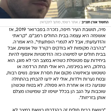
/
החשוד אורן חננייב
אתר רשמי, מתוך לינקדאין
מיה, תושבת העיר חיפה, נזכרה בפברואר 2019, אז
אושפזה היא עצמה בבית החולים רמב"ם. "קראתי
והזדעזעתי, אבל לא לגמרי הופתעתי", היא אמרה.
"בהרבה מקומות לא בודקים רקורד של אנשים, אבל
בבית חולים יש למישהו כזה הזדמנויות אינסוף להיות
ביחידות עם מטופלת כשהיא במצב הכי לא מוגן. הוא
בחלוק, היא בפיג'מה, היא אולי תחת הרדמה או
טשטוש ובאיזשהו מקום את חסרת אונים. נשים רבות,
ובטח נערות וילדות, אולי לא ידעו להבחין בהתחלה
שנגיעה כזו או אחרת היא פסולה. לא בטוח שכשהן
שוכבות על הגב הן בכלל ישימו לב שמישהו מצלם
אותן בזריזות".
"כשאת בבית חולים זה בהגדרתו כשאת במצב לא