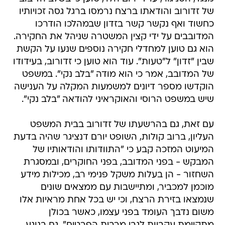
של זדורוב והודאתו ברצח נרמסו ברגל גסה זכויותיו
כחשוד ואף נקשר קשר בזדון שבמהלכו הודרכו
המדובבים על ידי קצין המשטרה שניהל את החקירה.
הוא גם טוען למחדלי חקירה נוספים שנעו על הקשת
שבין "זדון" ל"טעות". עוד הוא טוען כי זדורוב, בעידודו
של המדובב, אמר כי הוא מודה "בלב נקי". במשפט
הוקדשו מספר דיונים למשמעות המקלה על הענישה
שיש במשפט הרוסי והאוקראיני להודאה "בלב נקי".
עם זאת, גם בהרשעתו של זדורוב בבית המשפט
העליון, ברוב קולות, השופט יורם דנציגר שהיה בדעת
המיעוט המזכה קבע כי "התוודותו והודאותיו של
המבקש - בפני המדובב, בפני החוקרים, ובמסגרת
השחזור - הן בעלות משקל פנימי רב, מכילות מידע
מוכמן למכביר, ומתיישבות עם ממצאים שונים
שנמצאו בזירת הרצח, וכי יש בכל אחת מראיות אלו
משום נדבך העומד בפני עצמו, כאשר בכולן