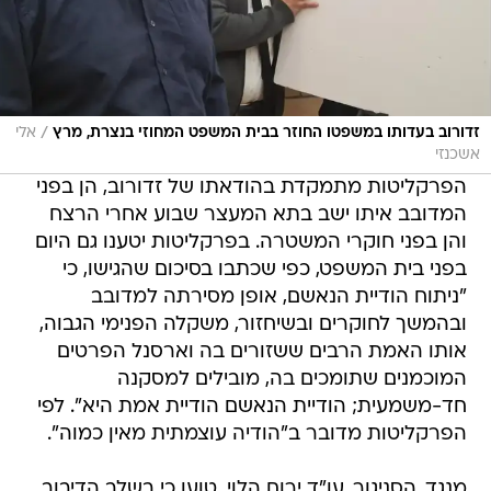
/
זדורוב בעדותו במשפטו החוזר בבית המשפט המחוזי בנצרת, מרץ
אלי
אשכנזי
הפרקליטות מתמקדת בהודאתו של זדורוב, הן בפני
המדובב איתו ישב בתא המעצר שבוע אחרי הרצח
והן בפני חוקרי המשטרה. בפרקליטות יטענו גם היום
בפני בית המשפט, כפי שכתבו בסיכום שהגישו, כי
"ניתוח הודיית הנאשם, אופן מסירתה למדובב
ובהמשך לחוקרים ובשיחזור, משקלה הפנימי הגבוה,
אותו האמת הרבים ששזורים בה וארסנל הפרטים
המוכמנים שתומכים בה, מובילים למסקנה
חד-משמעית; הודיית הנאשם הודיית אמת היא". לפי
הפרקליטות מדובר ב"הודיה עוצמתית מאין כמוה".
מנגד, הסניגור, עו"ד ירום הלוי, טוען כי בשלב הדיבוב