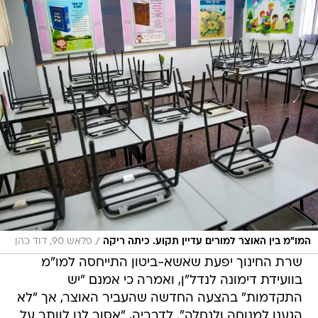
/
המו"מ בין האוצר למורים עדיין תקוע. כיתה ריקה
פלאש 90, דוד כהן
שרת החינוך יפעת שאשא-ביטון התייחסה למו"מ
בוועידת דימונה לנדל"ן, ואמרה כי אמנם "יש
התקדמות" בהצעה החדשה שהעביר האוצר, אך "לא
הגענו למנוחה ולנחלה". לדבריה, "אסור לנו לוותר על