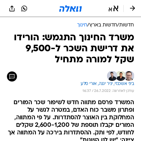
חדשות
/
חדשות בארץ
/
חינוך
משרד החינוך התגמש: הורידו
את דרישת השכר ל-9,500
שקל למורה מתחיל
ביני אשכנזי, 
יניר יגנה, 
אורי סלע
עודכן לאחרונה: 26.7.2022 / 16:37
המשרד פרסם מתווה חדש לשיפור שכר המורים
ופתרון משבר כוח האדם, במטרה לגשר על
המחלוקת בין האוצר להסתדרות. על פי המתווה,
המורים יקבלו תוספת של 2,600-1,200 שקלים
לחודש, לפי ותק. ההסתדרות בירכה על המתווה אך
ציינה: "יש לנו השגות"