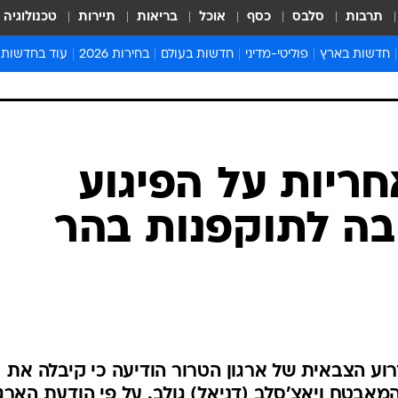
תרבות
סלבס
כסף
אוכל
בריאות
תיירות
טכנולוגיה
חדשות בארץ
פוליטי-מדיני
חדשות בעולם
בחירות 2026
עוד בחדשות
אירועים בארץ
פוליטיקה וממשל
המזרח התיכון
דעות ופרשנויו
חדשות פלילים ומשפט
יחסי חוץ
אירופה
סרי ושלזינגר
חינוך
אמריקה
פרויקטים מיוח
ישראלים בחו"ל
אסיה והפסיפיק
אסור לפספס
ריות על הפיגוע
בריאות
אפריקה
מדע וסביבה
בה לתוקפנות בהר
חברה ורווחה
הנחיות פיקוד 
ארכיון מדורים
זמני כניסת ש
לוח חופשות וח
לוח שנה
חדשות יהדות
וע הצבאית של ארגון הטרור הודיעה כי קיבלה את
חדשות המשפ
אבטח ויאצ'סלב (דניאל) גולב. על פי הודעת הארגו