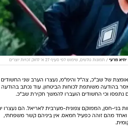
/
יחיא מרעי
תמונות גולשים, שימוש לפי סעיף 27 א' לחוק זכויות יוצרים
אומצת של שב"כ, צה"ל והימ"מ, נעצרו הערב שני החשודים
נמסר בהודעה משותפת לכוחות הביטחון. עוד נכתב בהודעה כ
נתפסו וכי החשודים הועברו להמשך חקירת שב"כ.
ת בני-חסן, הממוקם צפונית-מערבית לאריאל. הם נעצרו י
ואחד מהם זוהה כפעיל חמאס. אין ביניהם קשר משפחתי,
מית.