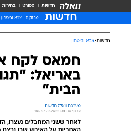
חדשות
ספורט
בחירות
חדשות
מבזקים
צבא וביטחון
חדשות
/
צבא וביטחון
חמאס לקח אח
באריאל: "תגו
הבית"
מערכת וואלה חדשות
עודכן לאחרונה: 2.5.2022 / 18:28
לאחר ששני המחבלים נעצרו, הזר
האחריות על האירוע שבו נרצח המ