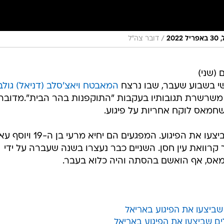
/
20
דובר צה"ל
(שני)
ישי בשבוע שעבר, שבו נרצח
המאבטח ויאצ'סלב (דניאל) גולב
 משרשרת תגובותיו בעקבות "התוקפנות בהר הבית".מדובר
חמאס לוקח אחריות על פיגוע.
בסוף השבוע נעצרו שני המחבלים שביצעו את הפיגוע. המפגעים הם יחיא מרעי
סמוך קרוואת עין חסן. השניים כבר נעצרו בשנה שעברה על ידי
חמאס, אף הואשם בהסתה והיה כלוא בעבר.
שביצעו את הפיגוע באריאל
ם שביצעו את הפיגוע באריאל