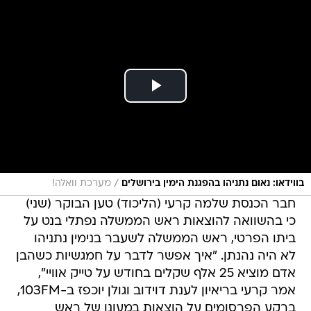
/
בווידאו: נאום נתניהו בהפגנת הימין בירושלים
מערכת וואלה!
חבר הכנסת שלמה קרעי (הליכוד) טען הבוקר (שני)
כי בהשוואה להוצאות ראש הממשלה נפתלי בנט על
ביתו הפרטי, ראש הממשלה לשעבר בנימין נתניהו
לא היה נהנתן. "איך אפשר לדבר על חמגשיות כשהבן
אדם מוציא 25 אלף שקלים בחודש על טייק אוויי",
אמר קרעי בריאיון לענת דוידוב וגולן יוכפז ב-103FM,
ברקע הפרסומים על הוצאות במעונו של ראש