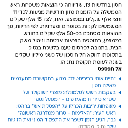
חסון בחדשות 13, שדיווחה כי הוצאות משפחת ראש
הממשלה על הזמנות מזון חודשיות מגיעות לכדי 11
וחצי אלף שקלים בממוצע. זאת, לצד 15 אלף שקלים
המשמשים לקניות בסופרים ומעדניות. לפי הדיווח, סך
ההוצאות מסתכם בכ-50 אלף שקלים בחודש
בממוצע, בתוספת הוצאות אבטחה וניהול משק
הבית. בתגובה לפרסום טענו בלשכת בנט כי
בתקופתו דווקא חל חיסכון של כשני מיליון שקלים
בשנה לעומת תקופת נתניהו.
אל תפספס
"תייגו אותי כביביסטית"; מדוע בתקשורת מתעלמים
מאילה חסון
בעקבות חשש לסלמונלה: מוצרי השוקולד של
שטראוס יורדו מהמדפים - המפעל נסגר
משפחות יריבות הכריזו על "הפסקת אש" ברהט;
ראש העיר: "האלימות - טרור ממדרגה ראשונה"
גבר, הגיע הזמן לשפר את התפקוד המיני ואת הזוגיות
שלך