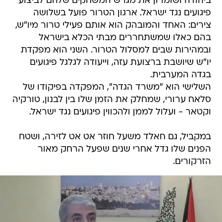
ביהודה ושומרון את מגרש המשחקים שלהם לביצוע
פיגועים נגד ישראל. ארגון הטרור פועל בשלושה
צירים: האחד והמובהק הוא אותם פעילי טרור מיו"ש,
בהם כאלו שמשתחררים מבתי הכלא בישראל
ובמהירות שבים למסלול הטרור. השני הוא מפקדת
יו"ש שיושבת ברצועת עזה, וייעודה לגלגל פיגועים
בגדה המערבית.
השלישי הוא "משרד הגדה", המפקדה בפיקודו של
סלאח ערורי, שמחלק את הזמן שלו בין לבנון, טורקיה
וקטאר - ועלול לממן ולהכווין פיגועים נגד ישראל.
במקביל, גם חאלד משעל חוזר אט אט לזירה, ושטח
הפנים שלו גדל אחרי שנים שפעל הרחק מאור
הזרקורים.