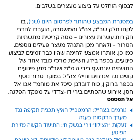
לבסוף הוחלט על ביצוע מעצרים בשלבים.
במסגרת המבצע שהותר לפרסום היום (שני)
, בו
לקחו חלק שב"כ, צה"ל והמשטרה, הועברו לחדרי
חקירות עשרות עצורים - מסה קריטית מתשתיות
הטרור - ולאחר מכן התנהל מעצר פעילים נוספים.
כמו כן, אותרו אמצעי לחימה שהיו כבר זמינים לביצוע
פיגועים. בכפר בידו, חשיפת מרכז כובד אחד של
התשתית שנחשף בידי הימ"מ ושב"כ מנע פיגועים
קשים נגד אזרחים וחיילי צה"ל. במוקד טרור נוסף
בכפר ברוקין, כוח דובדבן סיכל את מוחמד אבו אל
חסן, אירוע שהסתיים בירי דו-צדדי על מפקד הפלגה.
אל תפספס
גורמים בצה"ל: הרמטכ"ל האיץ תכנית תקיפה נגד
מערך הרקטות בעזה
זעקות "הצילו!" וירי בנשק חי: התיעוד הקשה מזירת
הפיגוע