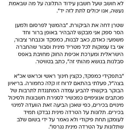
לא חושב שעל חשבון עידוד התלונה על מה שבאמת
נעשה, אנו יכולים לתת לזה יד".
שטרן דחה את הביקורת. "בהמשך לפרסום ולמען
הסר ספק אני מבקש להבהיר באופן ברור וחד
משמעי: כאדם, כאב לבנות, כמפקד וכנבחר ציבור,
אני בז עמוקות לכל מטריד מינית וסבור שהחברה
הישראלית ומערכת אכיפת החוק מחויבת באפס
סבלנות בנושא מהותי זה", כתב בטוויטר.
"בתפקידי כמפקד, כקצין חינוך ראשי וכראש אכ"א
בצה"ל, פעלתי בהתאם לרוח זו קלה כחמורה. בריאיון
הבוקר ביקשתי להביע עמדה המתנגדת לתרבות של
מכתבים אנונימיים כמכשיר לסגירת חשבונות ולסיכול
מינויים בכירים, כפי שאכן הביעה זאת הוועדה למינוי
בכירים. תלונות על הטרדה מינית נבדקו תמיד
לעומקן תחת פיקודי ולא נאמר על ידי בשום שלב
שתלונות על הטרדה מינית נגרסו".