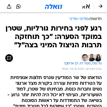
חדשות
/
פוליטי-מדיני
רגע לפני בחירות גורליות, שטרן
במוקד הסערה: "כך תוחזקה
תרבות הניצול המיני בצה"ל"
טל שלו, 
ספיר לוי, 
יקי אדמקר
עודכן לאחרונה: 10.10.2021 / 18:16
הודאתו של שר המודיעין שגרס תלונות אנונימיות
על הטרדות מיניות עוררה ביקורת מצד ארגוני
נשים וחברות כנסת. מבחינתו של שטרן, למוד
השערוריות, העיתוי לא יכול היה להיות יותר גרוע -
בשיאה של התמודדות על ראשות הסוכנות
היהודית. שטרן: "בז עמוקות לכל מטריד מינית"