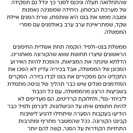
שהתחלואה תעלה וניכנס לסגר כך יגדל גם תפקידה
של מערכת הביטחון. היחידה שמפגינה נאמנות
ומגבה ממש את בנט היא שותפתו, שרת הפנים איילת
שקד, שמתראיינת ערב ערב באולפנים עם מסרי
הממשלה.
ממשלת בנט-ולפיד הוקמה תחת אשליית החיסונים
הראשונים שיצרו תחושת שווא שהקורונה מאחורינו.
הדלתא שינתה את המציאות, והופכת להיות האירוע
המכונן של הממשלה, אבל בכיריה עדיין לא הפכו את
התקליט והם מפקירים את בנט לבדו בזירה. הסקרים
המזדמנים מגלים שיש כבר תהליך של נגיסה מתמדת
בשביעות הרצון מהממשלה, עם כל הכבוד
ל"ביחד-נס", ולחלוקת קרדיטים, הם מעדיפים לא
להיות חתומים איתו על הכישלונות. ליברמן ולפיד כבר
הודיעו בעקבות הסערה שיתחילו להגיע לישיבות
קבינט הקורונה. ככל שהמשבר מחריף ומתרבות
התחזיות הקודרות על הסגר, קשה להם יותר