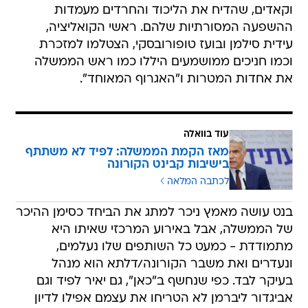
וקאדים, שהדיח את הליכוד והחרדים מעמדות
ההשפעה המסורתיות שלהם. ראשי הקואליציה,
עידית סילמן ובועז טופורובסקי, הצטלמו למזכרת
וכמו חניכים ממושמעים היללו כמו ראש הממשלה
את אחדות המטרות ו"האגרוף המאוחד".
עוד בוואלה
מאז הקמת הממשלה: לפיד לא משתתף
בישיבות קבינט הקורונה
לכתבה המלאה
בנט עושה מאמץ ניכר למתג את הביחד כסימן ההיכר
של הממשלה, אבל באירוע המרכזי שאיתו היא
מתמודדת - כמעט כל השותפים שלו נעלמים,
ונעדרים ואת משבר הקורונה/דלתא הוא מנהל
בעיקר לבד. כפי שנחשף ב"כאן", גם יאיר לפיד וגם
אביגדור ליברמן לא הטריחו את עצמם אפילו לדיון