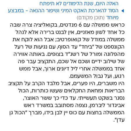
האלה היום, שנת הלימודים לא תיפתח
הסוד להארכת האקט המיני ושיפור ההנאה - במבצע
מיוחד
כראש ממשלה עם 6 מנדטים, בקואליציה צרה שבה
כל אחד לשון מאזניים, אין לבנט ברירה אלא לנהל
ממשלה במודל של קואופרטיב; אבל הוא לוקח את
הקונספט של "ביחד" עד הסוף, עם נגיעות של רעל
מהפלוגה ומורל של רשג"ד בצופים. באותה אווירה
של שילוב ידיים ושכם אל שכם, התקציב עבר פה
אחד בממשלה אחרי ליל דיונים ארוך, אבל ממש
רגוע, ועל גבול המשעמם.
היו משברים, היו פערים, אבל מלבד הקרב על תקציב
הבריאות ומחאת החקלאים שעשו כותרות, הכול
נסגר בשקט תעשייתי. עד כדי כך ששר האוצר,
אביגדור ליברמן, נצפה מסתובב במשרד ראש
הממשלה בחצות עם כוס יין לבן בידו, מברך "הכול גן
עדן".