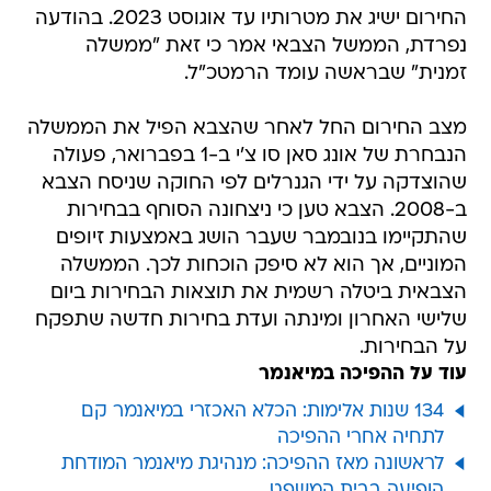
החירום ישיג את מטרותיו עד אוגוסט 2023. בהודעה
נפרדת, הממשל הצבאי אמר כי זאת "ממשלה
זמנית" שבראשה עומד הרמטכ"ל.
מצב החירום החל לאחר שהצבא הפיל את הממשלה
הנבחרת של אונג סאן סו צ'י ב-1 בפברואר, פעולה
שהוצדקה על ידי הגנרלים לפי החוקה שניסח הצבא
ב-2008. הצבא טען כי ניצחונה הסוחף בבחירות
שהתקיימו בנובמבר שעבר הושג באמצעות זיופים
המוניים, אך הוא לא סיפק הוכחות לכך. הממשלה
הצבאית ביטלה רשמית את תוצאות הבחירות ביום
שלישי האחרון ומינתה ועדת בחירות חדשה שתפקח
על הבחירות.
עוד על ההפיכה במיאנמר
134 שנות אלימות: הכלא האכזרי במיאנמר קם
לתחיה אחרי ההפיכה
לראשונה מאז ההפיכה: מנהיגת מיאנמר המודחת
הופיעה בבית המשפט