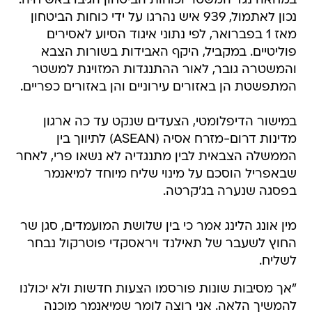
במחאה נגד המשטר וכוחות הביטחון הגיבו באש חיה.
נכון לאתמול, 939 איש נהרגו על ידי כוחות הביטחון
מאז 1 בפברואר, לפי נתוני איגוד הסיוע לאסירים
פוליטיים. במקביל, היקף האבידות בשורות הצבא
והמשטרה גובר, לאור ההתנגדות המזוינת למשטר
המתפשטת הן באזורים עירוניים והן באזורים כפריים.
במישור הדיפלומטי, הצעדים שנקט עד כה ארגון
מדינות דרום-מזרח אסיה (ASEAN) לתיווך בין
הממשלה הצבאית לבין מתנגדיה לא נשאו פרי, לאחר
שבאפריל הוסכם על מינוי שליח מיוחד למיאנמר
בפסגה שנערה בג'קרטה.
מין אונג הלינג אמר כי בין שלושת המועמדים, סגן שר
החוץ לשעבר של תאילנד ויראסקדי פוטרקול נבחר
לשליח.
"אך מסיבות שונות פורסמו הצעות חדשות ולא יכולנו
להמשיך הלאה. אני רוצה לומר שמיאנמר מוכנה