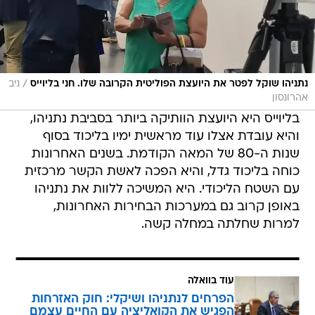
/
נתניהו שוקל לפטר את היועצת הפוליטית הקרובה שלו. חני בליוייס
ניב
אהרונסון
בליוייס היא היועצת הוותיקה ביותר בסביבת נתניהו,
והיא עובדת אצלו עוד מראשית ימיו בליכוד בסוף
שנות ה-80 של המאה הקודמת. בשנים האחרונות
כוחה בליכוד גדל, והיא הפכה לאשת הקשר מרכזית
עם השטח הליכודי. היא המשיכה ללוות את נתניהו
באופן קרוב גם במערכות הבחירות האחרונות,
למרות שחלתה במחלה קשה.
עוד בוואלה
הפרחים לנתניהו ושיקלי: חוק האזרחות
הפגיש את הקואליציה עם החיים עצמם