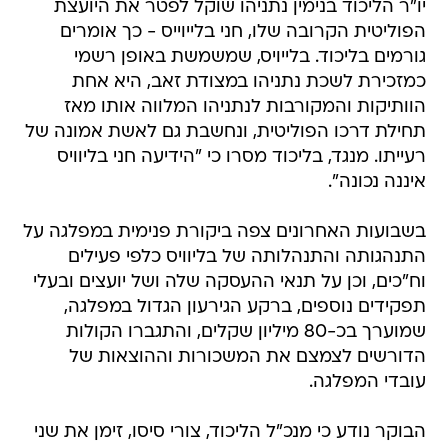
יו"ר הליכוד בנימין נתניהו שוקל לפטר את היועצת
הפוליטית הקרובה שלו, חני בלייוייס - כך אומרים
גורמים בליכוד. בלייויס, שמשמשת באופן רשמי
כמזכירת לשכת נתניהו במצודת זאב, היא אחת
הוותיקות והמקורבות לנתניהו המלווה אותו מאז
תחילת דרכו הפוליטית, ונחשבת גם לאשת אמונה של
רעייתו. מנגד, בליכוד מסרו כי "הידיעה חני בליוויס
איננה נכונה".
בשבועות האחרונים צפה ביקורת פנימית במפלגה על
התנהגותה והתנהלותה של בליוויס כלפי פעילים
וח"כים, וכן על תנאי ההעסקה שלה ושל יועצים ובעלי
תפקידים נוספים, ברקע הגירעון הגדול במפלגה,
שמוערך בכ-80 מיליון שקלים, והתגברו הקולות
הדורשים לצמצם את המשכורות וההוצאות של
עובדי המפלגה.
הבוקר נודע כי מנכ"ל הליכוד, צורי סיסו, זימן את שני