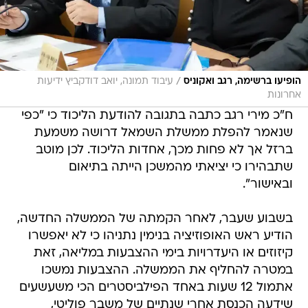
/
הופיעו ברשימה, רגב ואקוניס
עיבוד תמונה, יואב דודקביץ ידיעות
אחרונות
ח"כ מירי רגב כתבה בתגובה להודעת הליכוד כי "‏כפי
שנאמר להפלת ממשלת השמאל דרושה משמעת
ברזל אך לא פחות מכך, אחדות הליכוד. לכן מוטב
שתבהירו כי יציאתי מהמשכן הייתה בתיאום
ובאישור".
בשבוע שעבר, לאחר הקמתה של הממשלה החדשה,
הודיע ראש האופוזיציה בנימין נתניהו כי לא יאפשרו
קיזוזים או היעדרויות בימי ההצבעות במליאה, זאת
במטרה להחליף את הממשלה. ההצבעות נמשכו
אתמול 12 שעות באחד הפילביסטרים הכי משעשעים
שידעה הכנסת אחרי שנתיים של משבר פוליטי,