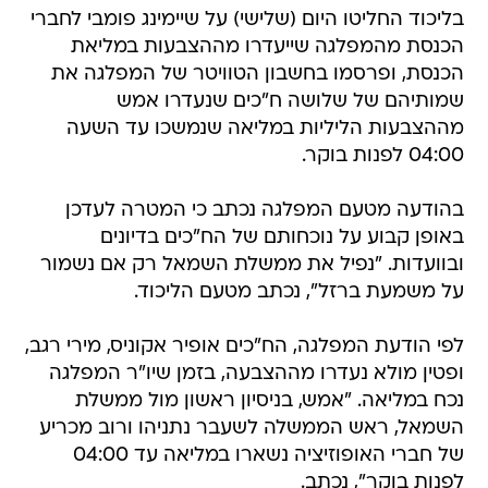
בליכוד החליטו היום (שלישי) על שיימינג פומבי לחברי
הכנסת מהמפלגה שייעדרו מההצבעות במליאת
הכנסת, ופרסמו בחשבון הטוויטר של המפלגה את
שמותיהם של שלושה ח"כים שנעדרו אמש
מההצבעות הליליות במליאה שנמשכו עד השעה
04:00 לפנות בוקר.
בהודעה מטעם המפלגה נכתב כי המטרה לעדכן
באופן קבוע על נוכחותם של הח"כים בדיונים
ובוועדות. "נפיל את ממשלת השמאל רק אם נשמור
על משמעת ברזל", נכתב מטעם הליכוד.
לפי הודעת המפלגה, הח"כים אופיר אקוניס, מירי רגב,
ופטין מולא נעדרו מההצבעה, בזמן שיו"ר המפלגה
נכח במליאה. "‏אמש, בניסיון ראשון מול ממשלת
השמאל, ראש הממשלה לשעבר נתניהו ורוב מכריע
של חברי האופוזיציה נשארו במליאה עד 04:00
לפנות בוקר", נכתב.