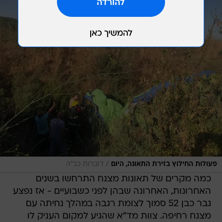
/
פעולות החילוץ בזירת התאונה, היום
דוברות כב"ה
כמה מקרים של תאונות מצנח התרחשו בשנים
האחרונות, האחרונה שבהן לפני כשבועיים - אז נפצע
גבר כבן 52 סמוך לצומת רגבה במהלך נחיתה עם
מצנח רחיפה. צוות מד"א שהגיע למקום העניק לו