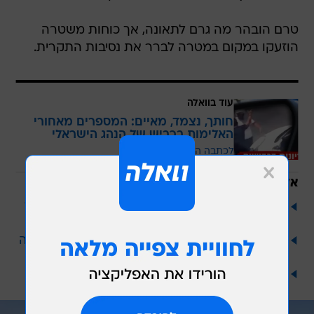
טרם הובהר מה גרם לתאונה, אך כוחות משטרה
הוזעקו במקום במטרה לברר את נסיבות התקרית.
עוד בוואלה
חותך, נצמד, מאיים: המספרים מאחורי
האלימות בכביש של הנהג הישראלי
לכתבה המלאה
אל תפספס
9 נפגעים בכל יום בעשור האחרון: כך נכשלה ישראל
בהגנה על הולכי הרגל
הצפיפות בכבישים העבירה רבים לדו-גלגלי - ותרמה
לעלייה במתים
ככה הופכים טיול משפחתי בחו"ל לחויה מגבשת
בלתי נשכחת