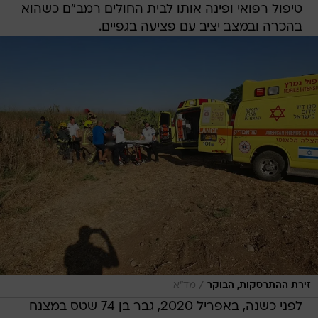
טיפול רפואי ופינה אותו לבית החולים רמב"ם כשהוא
בהכרה ובמצב יציב עם פציעה בגפיים.
/
זירת ההתרסקות, הבוקר
מד"א
לפני כשנה, באפריל 2020, גבר בן 74 שטס במצנח