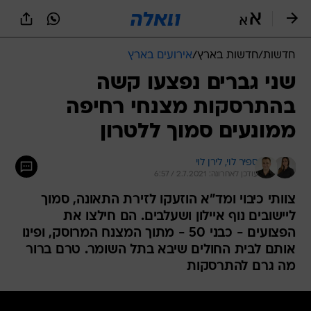
חדשות
/
חדשות בארץ
/
אירועים בארץ
שני גברים נפצעו קשה
בהתרסקות מצנחי רחיפה
ממונעים סמוך ללטרון
ספיר לוי, 
לירן לוי
עודכן לאחרונה: 2.7.2021 / 6:57
צוותי כיבוי ומד"א הוזעקו לזירת התאונה, סמוך
ליישובים נוף איילון ושעלבים. הם חילצו את
הפצועים - כבני 50 - מתוך המצנח המרוסק, ופינו
אותם לבית החולים שיבא בתל השומר. טרם ברור
מה גרם להתרסקות