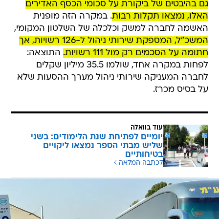
גם בהיבטים של ביקורת על סכומי הכסף האדירים
האלו, נמצאו תקלות רבות
. במקרה הזה מופנית
האשמה לחברה למשק וכלכלה של השלטון המקומי,
המשכ"ל, המספקת שירותי ניהול ל-126 רשויות, אך
חתומה על הסכמים רק מול 111 רשויות.
התוצאה:
לפחות במקרה אחד, שולמו 35.5 מיליון שקלים
לחברה המעניקה שירותי ניהול מערך ההסעות שלא
על בסיס מכרז.
עוד בוואלה
יומיים לפתיחת שנת הלימודים: בשני
שליש מבתי הספר נמצאו ליקויים
בטיחותיים
לכתבה המלאה