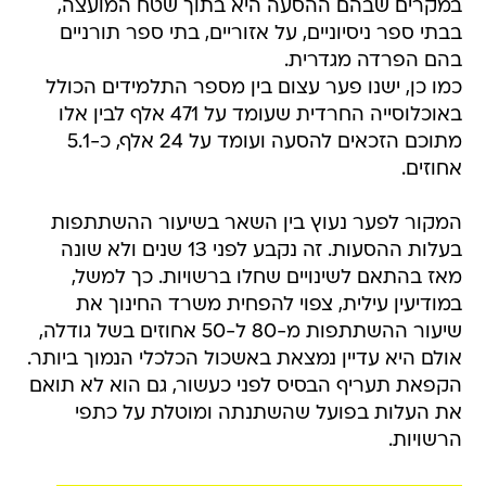
במקרים שבהם ההסעה היא בתוך שטח המועצה,
בבתי ספר ניסיוניים, על אזוריים, בתי ספר תורניים
בהם הפרדה מגדרית.
כמו כן, ישנו פער עצום בין מספר התלמידים הכולל
באוכלוסייה החרדית שעומד על 471 אלף לבין אלו
מתוכם הזכאים להסעה ועומד על 24 אלף, כ-5.1
אחוזים.
המקור לפער נעוץ בין השאר בשיעור ההשתתפות
בעלות ההסעות. זה נקבע לפני 13 שנים ולא שונה
מאז בהתאם לשינויים שחלו ברשויות. כך למשל,
במודיעין עילית, צפוי להפחית משרד החינוך את
שיעור ההשתתפות מ-80 ל-50 אחוזים בשל גודלה,
אולם היא עדיין נמצאת באשכול הכלכלי הנמוך ביותר.
הקפאת תעריף הבסיס לפני כעשור, גם הוא לא תואם
את העלות בפועל שהשתנתה ומוטלת על כתפי
הרשויות.