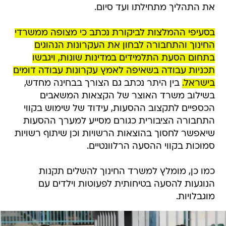
את התהליך מתחילתו ועד סיום.
בסעיפי ההמלצות לביקורת נכתב כי מצופה ממשרדי
החינוך והתחבורה לבחון את העקרונות הנהוגים
בתחום הסעת התלמידים במדינות שונות, ויגבשו
תכניות עבודה בשאיפה לאמץ עקרונות עבודה דומים
בישראל.
בין היתר נכתב גם הצורך בבחינה מחדש,
בשילוב משרד האוצר של הקצאות המשאבים
הכספיים לתקצוב ההסעות, עידוד של שימוש בקווי
התחבורה הציבורית כגורם מסייע למערך ההסעות
שיאפשר לחסוך בהוצאות הרשויות וכן שיתוף רשויות
סמוכות בקווי ההסעה הרלוונטיים.
כמו כן, מומלץ למשרד החינוך להשלים תקנות
הנוגעות להסעה בטיחותית לפעוטות וילדים עם
מוגבלויות.