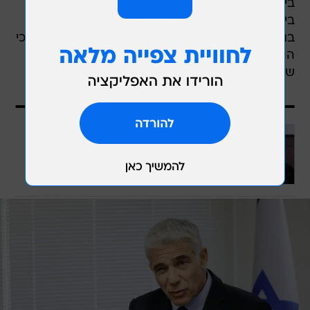
ביידן ועם שר ההגנה לויד אוסטין. הוא טען ששניהם
ביקשו ממנו להתחייב למדיניות של "אין הפתעות"
בנושא האיראני, אך לטענתו הוא סירב. נתניהו אמר כי
הוא הבהיר לביידן ובלינקן כי הוא ישמור על זכותה
של ישראל להגנה עצמית מול איראן.
עוד בוואלה
בנט: הבחירה בראיסי לנשיא איראן -
איתות למעצמות להתעורר
לכתבה המלאה