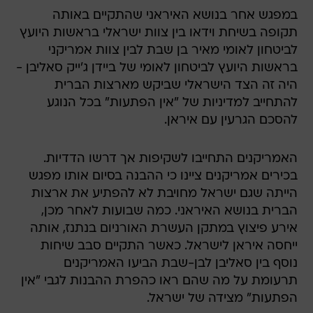
במפגש אחר בנושא האיראני שהתקיים באותה
תקופה בשיחת וידאו בין צוות ישראלי בראשות היועץ
לביטחון לאומי מאיר בן שבת לבין צוות אמריקני
בראשות היועץ לביטחון לאומי של ביידן ג'ייק סאליבן -
היה זה הצד הישראלי שביקש מארצות הברית
להתחייב למדיניות של "אין הפתעות" בכל הנוגע
להסכם הגרעין עם איראן.
האמריקנים התחייבו לשקיפות אך דרשו הדדיות.
בכירים אמריקנים ציינו כי ההבנה בסיום אותו מפגש
הייתה שגם ישראל מחויבת לא להפתיע את ארצות
הברית בנושא האיראני. כמה שבועות לאחר מכן,
אירע פיצוץ במתקן העשרת האורניום בנתנז, אותה
ייחסה איראן לישראל. כאשר התקיים סבב שיחות
נוסף בין סאליבן לבן-שבת הביעו האמריקנים
תרעומת על מה שהם ראו כהפרת ההבנות לגבי "אין
הפתעות" מצידה של ישראל.