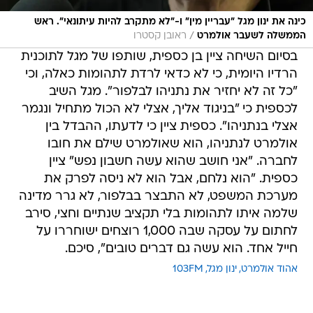
כינה את ינון מגל "עבריין מין" ו-"לא מתקרב להיות עיתונאי". ראש
/
הממשלה לשעבר אולמרט
ראובן קסטרו
בסיום השיחה ציין בן כספית, שותפו של מגל לתוכנית
הרדיו היומית, כי לא כדאי לרדת לתהומות כאלה, וכי
"כל זה לא יחזיר את נתניהו לבלפור". מגל השיב
לכספית כי "בניגוד אליך, אצלי לא הכול מתחיל ונגמר
אצלי בנתניהו". כספית ציין כי לדעתו, ההבדל בין
אולמרט לנתניהו, הוא שאולמרט שילם את חובו
לחברה. "אני חושב שהוא עשה חשבון נפש" ציין
כספית. "הוא נלחם, אבל הוא לא ניסה לפרק את
מערכת המשפט, לא התבצר בבלפור, לא גרר מדינה
שלמה איתו לתהומות בלי תקציב שנתיים וחצי, סירב
לחתום על עסקה שבה 1,000 רוצחים ישוחררו על
חייל אחד. הוא עשה גם דברים טובים", סיכם.
אהוד אולמרט
ינון מגל
103FM