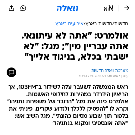
חדשות
/
חדשות בארץ
/
אירועים בארץ
אולמרט: "אתה לא עיתונאי.
אתה עבריין מין"; מגל: "לא
ישבתי בכלא, בניגוד אלייך"
מערכת וואלה חדשות
עודכן לאחרונה: 20.6.2021 / 10:13
ראש הממשלה לשעבר עלה לשידור ב־103FM, אך
הריאיון הידרדר במהירות לחילופי האשמות.
אולמרט כינה את מגל "הדובר של משפחת נתניהו"
וקרא לו "להפסיק ללכלך ולזרוע שקרים. פיניתי את
בלפור תוך שבוע מסיום כהונתי". מגל השיב אש:
"אתה אובססיבי ומקנא בנתניהו"