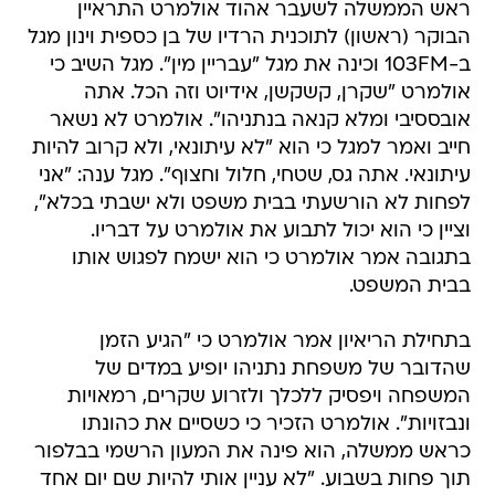
ראש הממשלה לשעבר אהוד אולמרט התראיין
הבוקר (ראשון) לתוכנית הרדיו של בן כספית וינון מגל
ב-103FM וכינה את מגל "עבריין מין". מגל השיב כי
אולמרט "שקרן, קשקשן, אידיוט וזה הכל. אתה
אובססיבי ומלא קנאה בנתניהו". אולמרט לא נשאר
חייב ואמר למגל כי הוא "לא עיתונאי, ולא קרוב להיות
עיתונאי. אתה גס, שטחי, חלול וחצוף". מגל ענה: "אני
לפחות לא הורשעתי בבית משפט ולא ישבתי בכלא",
וציין כי הוא יכול לתבוע את אולמרט על דבריו.
בתגובה אמר אולמרט כי הוא ישמח לפגוש אותו
בבית המשפט.
בתחילת הריאיון אמר אולמרט כי "הגיע הזמן
שהדובר של משפחת נתניהו יופיע במדים של
המשפחה ויפסיק ללכלך ולזרוע שקרים, רמאויות
ונבזויות". אולמרט הזכיר כי כשסיים את כהונתו
כראש ממשלה, הוא פינה את המעון הרשמי בבלפור
תוך פחות בשבוע. "לא עניין אותי להיות שם יום אחד