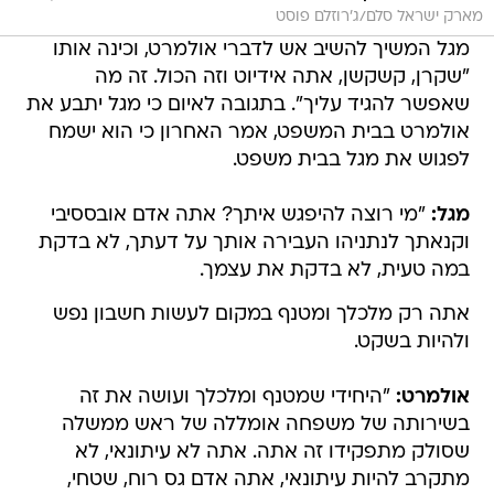
מארק ישראל סלם/ג'רוזלם פוסט
מגל המשיך להשיב אש לדברי אולמרט, וכינה אותו
"שקרן, קשקשן, אתה אידיוט וזה הכול. זה מה
שאפשר להגיד עליך". בתגובה לאיום כי מגל יתבע את
אולמרט בבית המשפט, אמר האחרון כי הוא ישמח
לפגוש את מגל בבית משפט.
מגל:
"מי רוצה להיפגש איתך? אתה אדם אובססיבי
וקנאתך לנתניהו העבירה אותך על דעתך, לא בדקת
במה טעית, לא בדקת את עצמך.
אתה רק מלכלך ומטנף במקום לעשות חשבון נפש
ולהיות בשקט.
אולמרט:
"היחידי שמטנף ומלכלך ועושה את זה
בשירותה של משפחה אומללה של ראש ממשלה
שסולק מתפקידו זה אתה. אתה לא עיתונאי, לא
מתקרב להיות עיתונאי, אתה אדם גס רוח, שטחי,