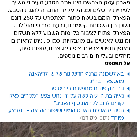
פארק עמק הצבאים הינו אתר הטבע העירוני השייך
לעיריית ירושלים ומנוהל על ידי החברה להגנת הטבע.
הפארק הוקם בשטח פתוח המתפרש על 250 דונם
ושוכן בין השכונות קטמונים, גבעת מרדכי והולילנד.
הפארק פתוח לציבור כל ימות השבוע ללא תשלום,
ומונגש לאנשים עם מוגבלויות. כמו כן, ניתן לראות בו
באופן חופשי צבאים, ציפורים, צבים, עופות מים,
זוחלים ובעלי חיים רבים נוספים.
אל תפספס
בא לשכונה קרנף חדש: גור שלישי לריהאנה
מהספארי בר"ג
גורי הקיפודים מחפשים בייביסיטר
גאיה בת ה-9 הוכשה על ידי נחש צפע: "מקרים כאלו
קורים לרוב לקראת סוף האביב"
הסוד להארכת האקט המיני ושיפור ההנאה - במבצע
מיוחד