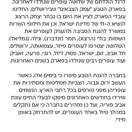
לרגל הולדתם של שלושה עופרים שנולדו לאחרונה
בפארק הטבע "עמק הצבאים" שבירושלים, החליטו
עובדי הפארק לציין את היום בו נבחר יצחק הרצוג
לנשיא ה-11 של מדינת ישראל, וכן את חילופי השרות
במשרד להגנת הסביבה ולהעניק לעופרים את
השמות: בוז'י (הרצוג), תמר (זנדברג), וגילה (גמליאל).
השלושה יצטרפו לעופרים פייזר, עצמאותה, ירושלים,
תל אביב, זום, ישראל, פסח, ז'יזל, רובי, פרעה, זאביק
ועוד עופרים רבים שנולדו בפארק בשנים האחרונות.
בחברה להגנת הטבע סיפרו כי בימים אלו, כאשר
העשב ירוק וגבוה, הצביות ממליטות ומסתירות את
עופריהן מפני טורפים בכל רחבי הארץ. הגשמים
שירדו בחודשים האחרונים סיפקו לבעלי החיים עונת
אביב פוריה, ועל כן מזהירים בחברה כי אם נתקלים
במהלך טיול באחד העופרים, יש להתרחק באופן
מידי.