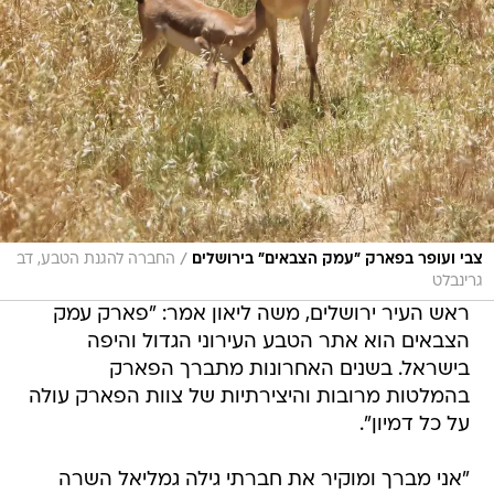
/
צבי ועופר בפארק "עמק הצבאים" בירושלים
החברה להגנת הטבע, דב
גרינבלט
ראש העיר ירושלים, משה ליאון אמר: "פארק עמק
הצבאים הוא אתר הטבע העירוני הגדול והיפה
בישראל. בשנים האחרונות מתברך הפארק
בהמלטות מרובות והיצירתיות של צוות הפארק עולה
על כל דמיון".
"אני מברך ומוקיר את חברתי גילה גמליאל השרה