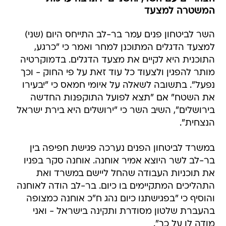
המשטרה למצעד
השר לביטחון פנים עמר בר-לב התייחס היום (שני)
למצעד הדגלים המתוכנן למחר ואמר כי "כרגע,
התוכנית היא לקיים את מצעד הדגלים. בדמוקרטיה
מותר להפגין ולצעוד כל עוד זאת על פי החוק - וכך
נפעל". בתשובה לשאלה על איומי חמאס כי "יבעירו
את השטח" אם "תצא לפועל התוקפנות החדשה
בירושלים", השיב השר כי "ירושלים היא בירת ישראל
הנצחית".
במשרד לביטחון הפנים נערכה פגישת חפיפה בין
בר-לב לשר היוצא אמיר אוחנה. אוחנה סקר בפניו
את תוכניות העבודה שהחל ליישם במשרד ואת
התהליכים המתקיימים בו כיום. בר-לב הודה לאוחנה
והוסיף כי "בפגישתנו כיום נהג ח"כ אוחנה כמצופה
בהעברת שלטון מסודרת ותקינה בישראל - ואני
מודה לו על כך".