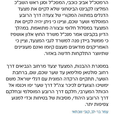
הרמטכ"ל אביב כוכבי, המפכ"ל וסגן ראש השב"כ
המליצו לקבינט הביטחוני שלא לקיים את מצעד
הדגלים במתווה המקורי של צעדה דרך הרובע
המוסלמי ושער שכם, וציינו כי ניתן יהיה לקיים את
המצעד במסלול חלופי ובצורה מתואמת. במהלך
הדיון בקבינט אמר מנכ"ל משרד החוץ אלון אושפיז
כי ממשל ביידן פנה למשרד לגבי המצעד, וציין כי
האמריקנים מודאגים מעצם קיומו ואינם מעוניינים
שתיווצר התלקחות חדשה באזור.
במסגרת ההבנות, המצעד יצעד מרחוב הנביאים דרך
רחוב סולטאן סולימאן עד שער שכם, שם, ברחבת
השער, תתקיים הרקדה המונית עם דגלי ישראל. משם
ימשיכו הצועדים לכיכר צה"ל דרך שער יפו ויכנסו אל
הכותל המערבי, חלקם דרך הרובע המוסלמי ובחלקם
דרך הרובע היהודי, מסיבות של בטיחות וכדי למנוע
צפיפות יתר.
עמר בר-לב
קובי שבתאי