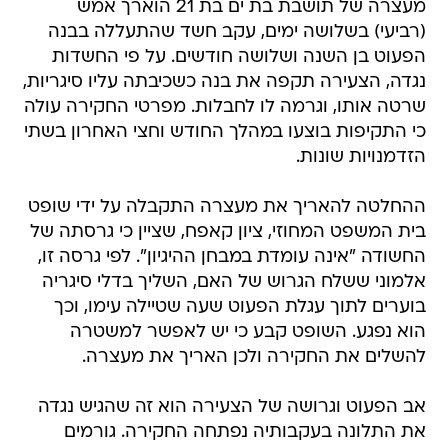
מעצרה של תושבת בת ים בת 21 הוארך אמש
(רביעי) בשלושה ימים, עקב חשד שהתעללה בבנה
הפעוט בן השנה ושלושה חודשים. על פי החשדות
נגדה, הצעירה תקפה את בנה כשכיבתה עליו סיגריות,
שרטה אותו, וגרמה לו לחבלות. מפרטי החקירה עולה
כי התקיפות בוצעו במהלך החודש וחצי האחרון בשתי
הזדמנויות שונות.
ההחלטה להאריך את מעצרה התקבלה על ידי שופט
בית המשפט המחוזי, ציון קאפח, שציין כי גרסתה של
החשודה "אינה עומדת במבחן ההיגיון". לפי גרסה זו,
אלמוני ששלח הגרוש של האם, השליך בדלי סיגריה
בוערים לתוך עגלת הפעוט שעה שטיילה עימו, וכך
הוא נפגע. השופט קבע כי יש לאפשר למשטרה
להשלים את החקירה ולכן האריך את מעצרה.
אב הפעוט וגרושה של הצעירה הוא זה שהגיש נגדה
את התלונה בעקבותיה נפתחה החקירה. גורמים