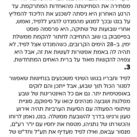
מסתירה את הסתייגותה מהאחדות המתרקמת. עד
הרגע האחרון היא ניסתה לשכנע את הליכוד להמליץ
על בנט ובכך למנוע מהמנדט להגיע ללפיד, ואמש,
אחרי שבועות של שתיקה, היא פרסמה פוסט
בפייסבוק בו שוב התחייבה לחתור להקמת ממשלת
ימין. ב-28 הימים הקרובים, כשהמנדט אצל לפיד, לא
תהיה לה באמת אפשרות לעשות את זה, אבל היא
צפויה להקשות מאוד על ברית האחים המתחדשת.
3.
לפיד וחבריו בגוש השינוי משכנעים בנחישות שאפשר
לסגור הכול תוך שבוע, אבל ייתכן והם לוקים
באופטימיות יתר. גם אם כל האינטריגות של שבע
מפלגות ושבעה מנהיגים יבואו על סיפוקם, סוגיית
שיתופי הפעולה עם הסיעות הערביות תהיה אירוע
טעון ורגיש בדרך להשבעת ממשלה. בנט, נאמן לרוחו
והכשרתו של נתניהו, מטפח את יחסיו עם יו"ר רע"ם,
מנסור עבאס, ואילו לפיד מעדיף את תע"ל וחד"ש של