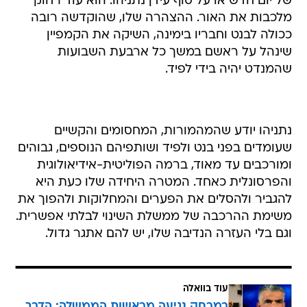
של יום חדש או על סוף עידן נתניהו. הוא עוד רחוק
מלכבות את האור. ההצהרה שלו, שהוקדשה רובה
ככולה לבנט וחבריו בימינה, השיקה את הקמפיין
שינהל על ראשם במשך כל ארבעת השבועות
שהמנדט יהיה בידי לפיד.
נתניהו יודע שהמהמורות, המחסומים והקשיים
שעומדים בפני בנט ולפיד ושותפיהם הנוספים, גבוהים
ומורכבים עד מאוד, ברמה הפוליטית-אידיאולוגית
והפרסונלית כאחד. המטרה היחידה שלו כעת היא
להגביר ולהסלים את הפערים והמחלוקות ולהפוך את
משימת ההרכבה של ממשלת השינוי לבלתי אפשרית.
וגם בלי העזרה הנדיבה שלו, יש להם אתגר גדול.
עוד בוואלה
במרחק נגיעה מראשות הממשלה: הדרך