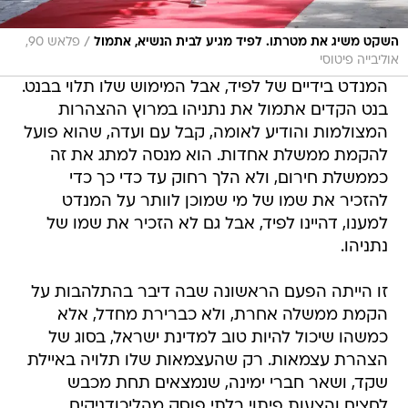
/
השקט משיג את מטרתו. לפיד מגיע לבית הנשיא, אתמול
פלאש 90,
אוליבייה פיטוסי
המנדט בידיים של לפיד, אבל המימוש שלו תלוי בבנט.
בנט הקדים אתמול את נתניהו במרוץ ההצהרות
המצולמות והודיע לאומה, קבל עם ועדה, שהוא פועל
להקמת ממשלת אחדות. הוא מנסה למתג את זה
כממשלת חירום, ולא הלך רחוק עד כדי כך כדי
להזכיר את שמו של מי שמוכן לוותר על המנדט
למענו, דהיינו לפיד, אבל גם לא הזכיר את שמו של
נתניהו.
זו הייתה הפעם הראשונה שבה דיבר בהתלהבות על
הקמת ממשלה אחרת, ולא כברירת מחדל, אלא
כמשהו שיכול להיות טוב למדינת ישראל, בסוג של
הצהרת עצמאות. רק שהעצמאות שלו תלויה באיילת
שקד, ושאר חברי ימינה, שנמצאים תחת מכבש
לחצים והצעות פיתוי בלתי פוסק מהליכודניקים,