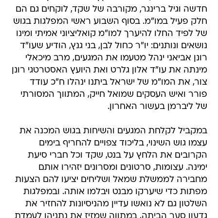
חדשה וגיל ברינגר, מקורבה של שקד, לוקחים גם הם
חלק פעיל במו"מ. בסוף השבוע ראשי המפלגות בגוש
של לפיד החלו להיערך למו"מ קואליציוני אמיתי ומינו
נושאים ונותנים: יו"ר כחול לבן, בני גנץ, הודיע שעו"ד
רונן אביאני ינהל מטעמו את המגעים, מרב מיכאלי
מינתה את עו"ד אלון גלרט ואת היועץ האסטרטגי רונן
צור, את המו"מ של ישראל ביתנו ינהלו ח"כ עודד
פורר ואיש העסקים שמואל חייק, המתווך המסורתי
של ליברמן בעשור האחרון.
במקביל לקלחת המגעים והשיחות בגוש המכנה את
עצמו גוש השינוי, בליכוד צפויים להחריף בימים
הקרובים את הלחץ על בנט, שקד וכל חברי סיעת
ימינה. עצומות, סרטונים ומסרונים יזהירו אותם
מחבירה לממשלת שמאל ושליחים יציעו להם הצעות
מפתות כדי שיערקו מבנט ויבלמו אותה. ובמפלגות
השלטון גם לא נואשו עדיין מהניסיונות להחזיר את
גדעון סער הביתה, במתווה שמזיז את נתניהו לעמדת