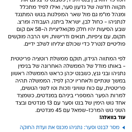
המרכזי הוא בין בנט ולפיד, כשבנט מייצג גם את
תקווה חדשה של גדעון סער, ואילו לפיד מתכלל
ומנהל מו"מ גם מול שאר המפלגות בגוש המתנגד
לנתניהו - כחול לבן, ישראל ביתנו, העבודה ומרצ.
שבע הסיעות יהיו חלק מקואליציית ה-58 אם קום
תקום, עם ציפיות, תנאים ודרישות, ויש הרבה מוקשים
פוליטיים לנטרל כדי שכולם יצליחו לשלב ידיים.
לפי המתווה הנידון, תוקם ממשלת רוטציה פריטטית
- באותו מודל של הממשלה האחרונה של בנימין
נתניהו ובני גנץ, כשבנט יכהן כראש הממשלה ראשון
במשך שנתיים ולאחריו יכהן לפיד. הממשלה תהיה
פריטטית, עם כוח שוויוני וזכות וטו לשני הגושים,
למרות הפער המספרי ביניהם במנדטים, כשמצד
אחד גוש הימין של בנט וסער עם 13 מנדטים ובצד
השני גוש המרכז-שמאל עם 45 מנדטים.
עוד בוואלה!
מסר לבנט וסער: נתניהו מכנס את ועדת החוקה