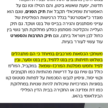
חדשה, יפעת שאשא ביטון, והם הטילו וטו גם על
האפשרות שמיכאלי תקבל את
תיק הפנים
, שגם הוא
מוגדר כ"אסטרטגי" בגלל הרגישות הפוליטית של
ענייני מסתננים והגירה בבייס של בנט ושקד. גם תיק
העלייה והקליטה מסתמן כסלע מחלוקת תוך גושי בין
כחול לבן וישראל ביתנו, וגם
תיק התרבות והספורט
עוד עשוי לעורר בעיות.
משחקי הכסאות מורכבים במיוחד כי הם מתנהלים
בשלוש חזיתות: בין בנט ללפיד, בין בנט וסער, ובין
לפיד וחמש מפלגות המרכז-שמאל
. במקביל, המו"מ
כולל גם שיח גם על דרישות מהותיות כמו תקציבים
וקווי יסוד, וניסיון לגבש הסכמות על לפחות סטטוס קוו
בסוגיות המרכזיות שיכולות להיות שנויות במחלוקת
כמו דת ומדינה או החקירה בבית הדין הפלילי
הבינלאומי בהאג.