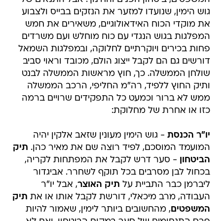
גוש הימין, שנועדו למזער את הנזקים בבייס ולצבוע
את מוקדי הכוח האידאולוגיים, משאירים את חמש
המפלגות בגוש הנגדי עם כוח מוחלש ועם משרדים
פחות בכירים ויוקרתיים לחלוקה, ובמפלגות השמאל
דורשים גם הם לקבל ייצוג הולם, מכובד וראוי סביב
שולחן הממשלה. כך, חוץ מראשות הממשלה לבנט
ותיק החוץ ללפיד, רה"מ החליפי, הרכב הממשלה
ממש לא ברור וכמעט כל התפקידים שרויים ברמה
כזו או אחרת של מחלוקת:
יו"ר הכנסת
- גוש הימין מעונין שזאב אלקין יהיה
המועמד המוסכם, לפיד רוצה שם את מאיר כהן.
תיק
הביטחון
- סער דרש לקבל את המפתחות לקריה,
בכחול לבן מסרבים בכל תוקף לשחרר. אביגדור
ליברמן כבר התביית על
תיק האוצר
, אבל יו"ר
העבודה, מרב מיכאלי, דורשת לקבל אותו או את
תיק
המשפטים
, מהחשובים ביותר לימין, שאמור להיות