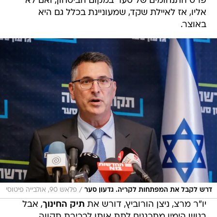
פרס התנחומים של סער במקום הביטחון, ואם לא
אליו, אז לאיילת שקד, שמעוניינת בכלל גם היא
באוצר.
/
דרש לקבל את המפתחות לקריה. גדעון סער
פלאש 90, אולבייה פיטוסי
יו"ר מרצ, ניצן הורוביץ, דורש את
תיק החינוך
, אבל
בגוש הימין מתכננים לתת אותו לבכירת תקווה