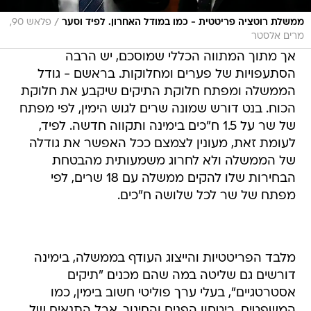
/
ממשלת רוטציה פריטטית - כמו במודל האחרון. לפיד וסער
פלאש 90,
מרים אלסטר
אך מתוך המתווה הכללי שמוסכם, יש הרבה
הסתעפויות של פערים ומחלוקות. בראשם - גודל
הממשלה ומפתח חלוקת התיקים שיקבע את חלוקת
הכוח. בנט דורש שמונה שרים לגוש הימין, לפי מפתח
של שר על 1.5 ח"כים בימינה ותקווה חדשה. לפיד,
לעומת זאת, מעונין לצמצם ככל האפשר את גודלה
של הממשלה ולא לחרוג משמעותית מהבטחת
הבחירות שלו להקים ממשלה עם 18 שרים, לפי
מפתח של שר לכל שלושה ח"כים.
מלבד הפריטטיות והייצוג העודף בממשלה, בימינה
דורשים גם שליטה במה שהם מכנים "תיקים
אסטרטגיים", בעלי ערך פוליטי חשוב בימין, כמו
המשפטים, ביטחון הפנים והחינוך. אבל התנאים של