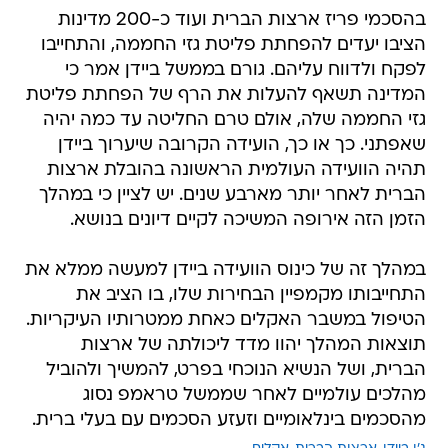
בהסכמי פריז ארצות הברית ועוד כ-200 מדינות
הציבו יעדים להפחתת פליטת גזי החממה, והתחייבו
לפקח ולדווח עליהם. גורם בממשל ביידן אמר כי
המדינה תשאף להעלות את הרף של הפחתת פליטת
גזי החממה שלה, אולם טרם החליטה עד כמה יהיה
שאפתני. כך או כך, הועידה הקרובה שיערוך ביידן
תהיה הוועידה העולמית הראשונה בהובלת ארצות
הברית לאחר יותר מארבע שנים. יש לציין כי במהלך
הזמן הזה אירופה המשיכה לקיים דיונים בנושא.
במהלך זה של כינוס הוועידה ביידן למעשה ממלא את
התחייבותו מקמפיין הבחירות שלו, בו הציב את
הטיפול במשבר האקלים כאחת ממטרותיו העיקריות.
תוצאות המהלך יהוו מדד ליכולתה של ארצות
הברית, ושל הנשיא הנוכחי בפרט, להמשיך ולהוביל
מהלכים עולמיים לאחר שממשל טראמפ נסוג
מהסכמים בינלאומיים וזעזע הסכמים עם בעלי ברית.