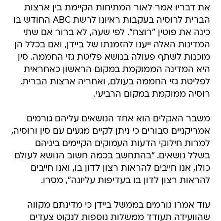
את דבריו אמר לאור המתיחות הקיימת בין ארצות
הברית לרוסיה בעקבות ראיונו לרשת ABC החודש בו
כינה את פוטין "רוצח". לפי שעה, לא ברור אם שתי
המדינות האלה ייענו להזמנתו של ביידן, ואם בכלל הן
מוכנות לשתף פעולה בנושא פליטת גזי החממה. סין
היא המדינה הממוקמת במקום הראשון כאחראית
לפליטת גזי החממה בעולם, ואחריה ארצות הברית.
רוסיה ממוקמת במקום הרביעי.
משבר האקלים הוא אחד הנושאים עליהם גורמים
אמריקניים סבורים כי ניתן לקיים מגעים עם סין ורוסיה,
למרות חילוקי הדעות העמוקים הקיימים ביניהם
בשלל נושאים. "בהתחשב בכמה חשוב הנושא לעולם
כולו, אנו חייבים להראות רצון לדון בו, ואנו חייבים
להראות רצון לדון בו בעדיפות עליונה", מסרו.
עוד אמרו גורמים בממשל ביידן כי מדינתם מקווה
שהוועידה תעודד ממשלות נוספות לנקוט צעדים