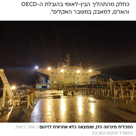
כחלק מהתהליך הבין-לאומי בהובלת ה-OECD
והאו"ם, למאבק במשבר האקלים".
/
המכלית מינרווה הלן, שנמצאה כלא אחראית לזיהום
אתר רשמי,
המשרד להגנת הסביבה