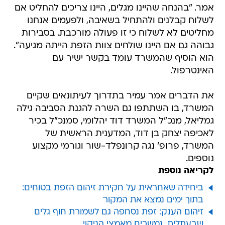
אמר. "בהנחה שהיינו מגלים, היינו צריכים להחליט אם
לשלוח קבלנים ולהתחיל בשאיבה, ולפעמים אנחנו
מחליטים לא לשלוח כי זו פעולה מורכבת. בסבירות
גבוהה גם אם היינו שולחים צוות הזפת הייתה מגיעה".
הוא הוסיף שהמשרד עומד בקשר ישיר עם
האינטרפול.
את הדברים אמר עמיר בתדרוך לעיתונאים שקיים
המשרד, בו השתתפו גם השרה להגנת הסביבה גילה
גמליאל, מנכ"ל המשרד דוד יהלומי, סמנכ"ל בכיר
לאכיפה יצחק בן דוד, המדענית הראשית של
המשרד, פרופ' נגה קרונפלד-שור וגורמי מקצוע
נוספים.
לקריאה נוספת
ביחידה שאחראית על חקירת זיהום הזפת בטוחים:
בתוך ימים נמצא את המקור
זיהום הענק: זפת נסחפה גם לשמורת חוף גלים
שבעתלית, נמשכים מאמצי הניקוי