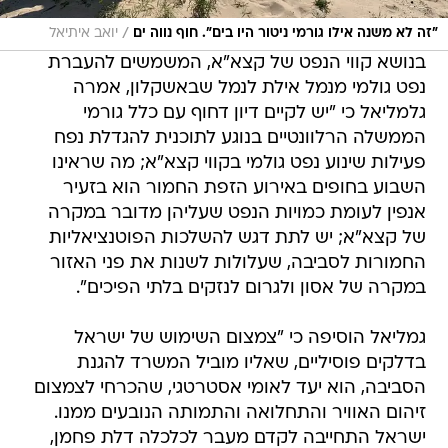
/
"זה לא משנה אילו גורמי ניטור היו בים". חוף נווה ים
יואב איתיאל
בנושא קווי הנפט של קצא"א, המשמשים להעברת
נפט גולמי מנמל אילת לנמל שבאשקלון, אמרה
גלמליאל כי "יש לקיים דיון דחוף עם כלל גורמי
הממשלה הרלוונטיים בנוגע לתוכנית להגדלת נפח
פעילות שינוע נפט גולמי בקווי קצא"א; מה שראינו
השבוע בחופים באירוע הזפת החמור הוא בזעיר
אנפין לעומת כמויות הנפט שעליהן מדובר במקרה
של קצא"א; יש לתת דגש להשלכות הפוטנציאליות
החמורות לסביבה, שעלולות לשנות את פני האזור
במקרה של אסון ולגרום לנזקים בלתי הפיכים".
גמליאל הוסיפה כי "צמצום השימוש של ישראל
בדלקים פוסיליים, שאליו מוביל המשרד להגנת
הסביבה, הוא יעד לאומי אסטרטגי, שהכרחי לצמצום
זיהום האוויר והתחלואה והתמותה הנובעים ממנו.
ישראל התחייבה לקדם מעבר לכלכלה דלת פחמן,