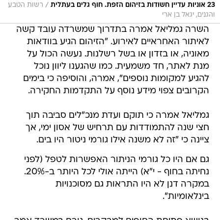
/
23 אוניות עדיין חשודות בזיהום הזפת. חוף גלים בעתלית
רשות הטבע
והגנים, יגאל בן ארי
השרה גמליאל אמרה בתדרוך שמשרדה עובד קשה
לאיתור האחראיים לאירוע. "הזיהום הגיע בוודאות
מאוניה, או בזדון או בשל רשלנות. נעשה הכול על
מנת לאתר, חד משמעית. כמו שהגענו ליוון נוכל
להגיע למקומות נוספים", אמרה, והוסיפה כי בימים
הקרובים צפוי מידע נוסף על התקדמות החקירה.
גמליאל אמרה כי תוקם ועדת מנכ"לים סביבה תוך
חצי שנה להתמודדות עם תרחיש של אסון ימי, אך
ציינה כי "זה לא משנה אילו גורמי ניטור היו בים.
גם אם היו כל גורמי הניתור האפשרות לטפל (לפני
נחיתה בחוף - י"א) הייתה אולי לכל היותר ב-20%.
במקרה דנן לא היו התראות גם מסוכנויות
בינלאומיות".