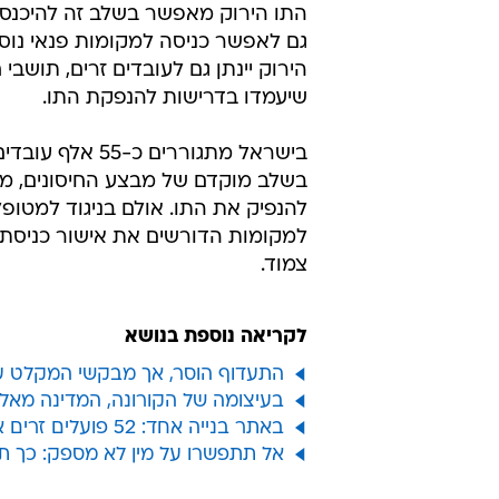
התו הירוק מאפשר בשלב זה להיכנס לא
גם לאפשר כניסה למקומות פנאי נוס
הירוק יינתן גם לעובדים זרים, תושבי
שיעמדו בדרישות להנפקת התו.
בישראל מתגוררי
בשלב מוקדם של מבצע החיסונים, משו
להנפיק את התו. אולם בניגוד למטופל
למקומות הדורשים את אישור כניסת 
צמוד.
לקריאה נוספת בנושא
התעדוף הוסר, אך מבקשי המקלט עדי
בעיצומה של הקורונה, המדינה מאלצת סיעודית בת 
באתר בנייה אחד: 52 פועלים זרים אובחנו כחולי קורונה ביבנה
אל תתפשרו על מין לא מספק: כך ת