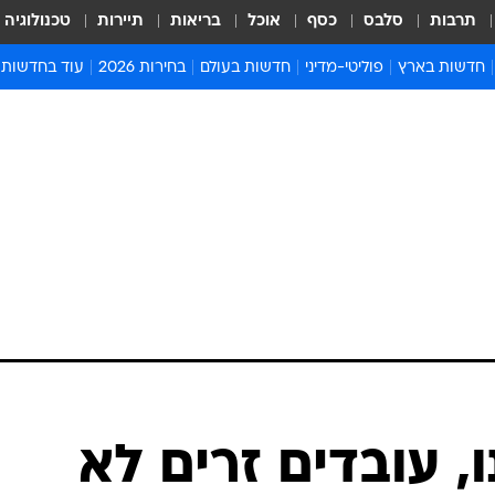
תרבות
סלבס
כסף
אוכל
בריאות
תיירות
טכנולוגיה
חדשות בארץ
פוליטי-מדיני
חדשות בעולם
בחירות 2026
עוד בחדשות
אירועים בארץ
פוליטיקה וממשל
המזרח התיכון
דעות ופרשנויו
חדשות פלילים ומשפט
יחסי חוץ
אירופה
סרי ושלזינגר
חינוך
אמריקה
פרויקטים מיוח
ישראלים בחו"ל
אסיה והפסיפיק
אסור לפספס
בריאות
אפריקה
מדע וסביבה
חברה ורווחה
הנחיות פיקוד 
ארכיון מדורים
זמני כניסת ש
לוח חופשות וח
לוח שנה
חדשות יהדות
, עובדים זרים לא
חדשות המשפ