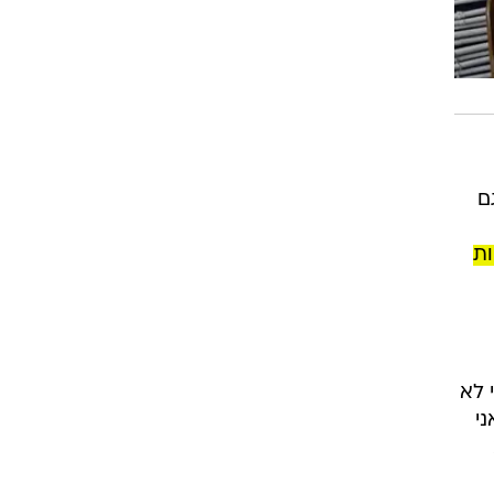
ם
ות
 לא
ני