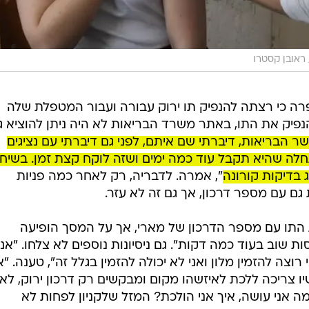
ראובן קסטרו
יפרה כי רצתה להנפיק תו ירוק עבורה ועבור המטפלת שלה
פיק את התו, באתר משרד הבריאות לא היה ניתן להוציא ג
 הבריאות, דיברתי שם איתם, לפני גם דיברתי עם נציגים
ה שהיא תקבל עוד כמה ימים ושזה לוקח קצת זמן. בשיח
בדיקות קורונה
", אמרה. לדבריה, רק לאחר כמה פניות
 עם מספר דרכון, אך גם זה לא עזר.
התו עם מספר הדרכון של מארי, אך על המסך הופיעה
 שוב בעוד כמה דקות". גם ניסיונות נוספים לא צלחו. "אני
וצה להזמין מלון ואני לא יכולה להזמין בגלל זה", טענה. "א
ו צריכה ללכת לאיזשהו מקום ומבקשים רק דרכון ירוק, לא
 אני עושה, איך אני הולכת? המזל שלקניון לפחות לא