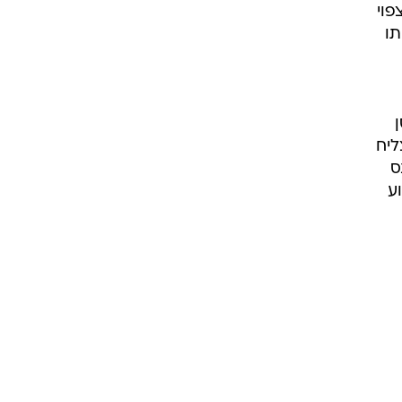
פוי
תו
ן
ליח
ס
ע