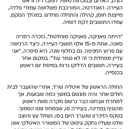
הצלב האדום ובנוכחות מושל לומברדיה וראש
העיירה. האנדרטה, המורכבת משלושה עמודי פלדה,
מייצגת חוסן, קהילה והתחלה מחדש. במהלך הטקס,
עמדו התושבים דקת דומיה.
"הייתה פאניקה, פאניקה מוחלטת", נזכרה רוזריה
סאנה, אחת מ-15 אלף תושבי העיירה, כיצד הרגישה
עם פרוץ המגיפה. גם בחלוף שנה, היא סיפרה, "אני
עדיין מפחדת כי זה לא נגמר עוד". במקום אחר
בעיירה, תושבים הדליקו נרות במיסת יום ראשון
בכנסייה.
החולה הראשון של איטליה שרד, אחרי שהועבר לבית
חולים אחר והיה מונשם במשך כמה שבועות. אך
למחרת אבחונו כבר נרשם מקרה מוות ראשון
מהנגיף במדינה, בעיירה פו, שבמחוז ונטו הסמוך.
בטקס הזיכרון שנערך היום בפו, נשתל עץ והוצב
שלט שעליו נחקק ציטוט של המשורר האיטלקי אוגו