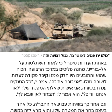
/
"כולם ירו פגזים לאן שרצו". גבול רצועת עזה
ראובן קסטרו
באחת העדויות סיפר י' כי לאחר השתלטות על
אל-בורייג', מחנה פליטים במרכז הרצועה, הכוח
שהוא והתובעים היו חלק ממנו קיבל פקודה לעלות
לשורה מולו. "אני זוכר את זה", אמר י', "כל הטנקים
עמדו בשורה, אני אישית שאלתי המפקד שלי: 'לאן
אנחנו יורים?'. הוא אמר לי: 'תבחר לאן שבא לך'.
וגם אחר כך בשיחות עם שאר החבר'ה, כל אחד
בעצם בחר את המטרה שלו, והוא קרא לזה בקשר,