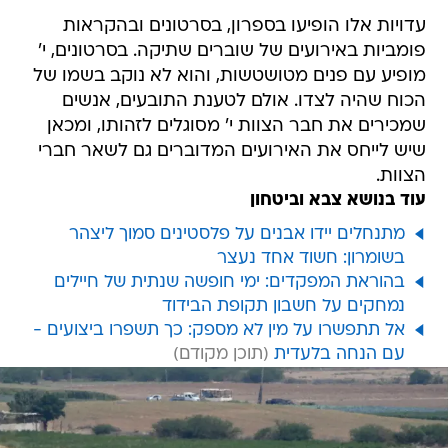
עדויות אלו הופיעו בספרון, בסרטונים ובהקראות
פומביות באירועים של שוברים שתיקה. בסרטונים, י'
מופיע עם פנים מטושטשות, והוא לא נוקב בשמו של
הכוח שהיה לצדו. אולם לטענת התובעים, אנשים
שמכירים את חבר הצוות י' מסוגלים לזהותו, ומכאן
שיש לייחס את האירועים המדוברים גם לשאר חברי
הצוות.
עוד בנושא צבא וביטחון
מתנחלים יידו אבנים על פלסטינים סמוך ליצהר
בשומרון: חשוד אחד נעצר
בהוראת המפקדים: ימי חופשה שנתית של חיילים
נמחקים על חשבון תקופת הבידוד
אל תתפשרו על מין לא מספק: כך תשפרו ביצועים -
עם הנחה בלעדית