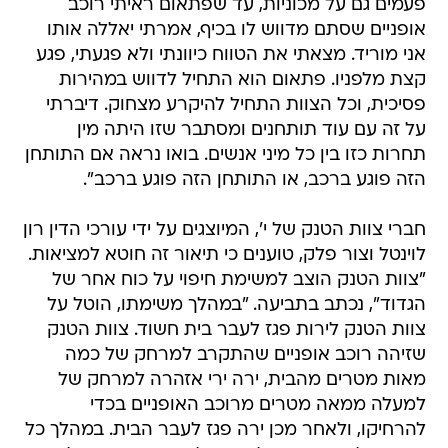
פעמים גם על מכוניות, עד שפתאום ראיתי רוכב
אופניים שסתם מדווש לו בכיף, אמרתי יאללה אותו
אני מוריד. מצאתי את הטווח כיוונתי ולא פגעתי, פגע
קצת מלפניו. פתאום הוא התחיל לדווש במהירות
פסיכית, וכל הצוות התחיל להיקרע מצחוק. דיברתי
על זה עם עוד תותחנים ומסתבר שזו היתה מין
תחרות כזו בין כל מיני אנשים. בואו נראה אם התותחן
הזה פוגע ברכב, או התותחן הזה פוגע ברכב".
חברי צוות הטנק של י', המיוצגים על ידי עורכי הדין רון
לוינטל וצור פלק, טוענים כי תיאור זה חוטא למציאות.
"צוות הטנק הוצב למשימת חיפוי על כוח אחר של
הגדוד", נכתב בתביעה. "במהלך משימתו, הוטל על
צוות הטנק לירות פגז לעבר בית חשוד. צוות הטנק
שזיהה רוכב אופניים שהתקרב למרחק של כמה
מאות מטרים מהבית, ירה ירי אזהרה למרחק של
למעלה ממאה מטרים מרוכב האופניים בכדי
להרחיקו, ולאחר מכן ירה פגז לעבר הבית. במהלך כל