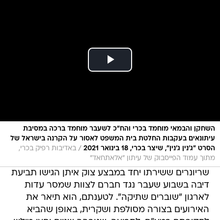
השחקן והבמאי מוחמד בכרי והח"כ לשעבר מוחמד ברכה במסיבת
עיתונאים בעקבות החלטת בית המשפט לאסור על הקרנה בישראל של
/
הסרט "ג'נין ג'נין", שיצר בכרי, 18 בינואר 2021
באדיבות רפיק בכרי,
מתוך עמוד הפייסבוק של עיתון "אלאתחאד"
שריונרים ששירתו יחד במבצע צוק איתן הגישו תביעת
דיבה בשבוע שעבר נגד חברם לצוות שמסר עדות
לארגון "שוברים שתיקה". לטענתם, הוא תיאר את
האירועים בצורה מסולפת ושקרית, באופן שהביא