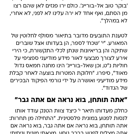
'בוקר טוב אל-בורייג'. כולם ירו פגזים לאן שהם רצו
מן הסתם, ואף אחד לא ירה עלינו לא לפני, לא אחרי,
לא במהלך".
לטענת התובעים מדובר בתיאור מסולף לחלוטין של
המאורע. "י' 'שכח' לספר, הן בעדותו אצל שוברים
שתיקה והן בריאיונות שנתן לכלי התקשורת, כי הירי
אירע לצורך מבצעי לאור מידע מודיעני ספציפי על
חוליות נ"ט, וכן שאל-בורייג' הינו מחנה חמאס גדול
מאוד", סיפרו. "חלוקת המטרות בוצעה לאחר קבלת
מידע מודיעיני ואושרה על ידי גורמי הפיקוד הבכירים
של הגדוד".
"אתה תותחן, בוא נראה אם אתה גבר"
כחלק מעדותו תיאר י' כיצד צוות הטנק עודד אותו
לנסות לפגוע במונית פלסטינית. "התחילה מן תחרות:
אתה תותחן, בוא נראה אם אתה גבר, בוא נראה אם
אתה מצליח לפגוע ברכב נוסע. מצאתי מונית וניסיתי