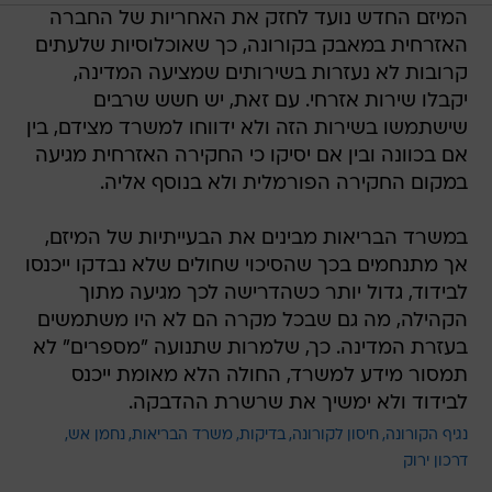
המיזם החדש נועד לחזק את האחריות של החברה
האזרחית במאבק בקורונה, כך שאוכלוסיות שלעתים
קרובות לא נעזרות בשירותים שמציעה המדינה,
יקבלו שירות אזרחי. עם זאת, יש חשש שרבים
שישתמשו בשירות הזה ולא ידווחו למשרד מצידם, בין
אם בכוונה ובין אם יסיקו כי החקירה האזרחית מגיעה
במקום החקירה הפורמלית ולא בנוסף אליה.
במשרד הבריאות מבינים את הבעייתיות של המיזם,
אך מתנחמים בכך שהסיכוי שחולים שלא נבדקו ייכנסו
לבידוד, גדול יותר כשהדרישה לכך מגיעה מתוך
הקהילה, מה גם שבכל מקרה הם לא היו משתמשים
בעזרת המדינה. כך, שלמרות שתנועה "מספרים" לא
תמסור מידע למשרד, החולה הלא מאומת ייכנס
לבידוד ולא ימשיך את שרשרת ההדבקה.
נגיף הקורונה
חיסון לקורונה
בדיקות
משרד הבריאות
נחמן אש
דרכון ירוק