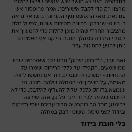
בתדהמה. "אני לא חושב שיש אנשים שירצו לחלות
מרצון רק כדי לקבל אישורים", אמר פרופסור אש.
עם זאת, מאז התפשט נגיף הקורונה בישראל נראה
כי היו מי שנדבקו בכוונה מסיבות שונות, למשל חלק
מהציבור החרדי שהיה מוכן לחלות כדי להמשיך את
לימודי התורה במהלך הסגר. חלקם אף האמינו כי
ניתן להגיע לחסינות עדר.
זאת ועוד, ה"דרכון הירוק" גורם לכך שאזרחים שהיו
ממושמעים, הקפידו על כללי הריחוק ושמרו על
ההנחיות - ימשיכו להיכנס לבידוד אם נחשפו לחולה
מאומת, על חשבון ימי המחלה שלהם. מנגד, מי
שנמצא בדוחק כלכלי עלול להעדיף להידבק, כדי לא
להיכנס בעתיד לבידוד. יתר על כן, אדם שירצה
להימנע מכל הבירוקרטיה סביב עריכת שתי בדיקות
ובידוד לפני טיסה, פשוט יידבק במחלה.
בלי חובת בידוד