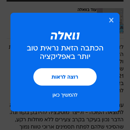
עוד בוואלה
מה אנחנו צריכים לדעת על הוועדה
לחלוקת חיסוני הקורונה
לכתבה המלאה
לאחר הגעת החיסונים, התכנית החדשה תתמרץ את
האוכלוסייה להתחסן על ידי מתן אישורים מיוחדים,
ולתכנן לטווח ארוך את החלוקה בין המחוסנים לאלו
שלא. החיסונים יגיעו לישראל בגלים לכל אורך שנת
2021, ולכן במשך כל השנה הבאה יהיו קבוצות
באוכלוסייה שיוכלו לחזור לשגרה, וכאלו שיצטרכו
להמתין עד מתן החיסון.
עם זאת, במתכונתה הנוכחית, התכנית עלולה להביא
לתוצאה הפוכה - ולייצר מוטיבציה להידבק בקורונה.
הדבר נכון בעיקר בקרב צעירים ללא מחלות רקע,
שהסיכוי שלהם לפתח תסמינים ארוכי טווח נמוך