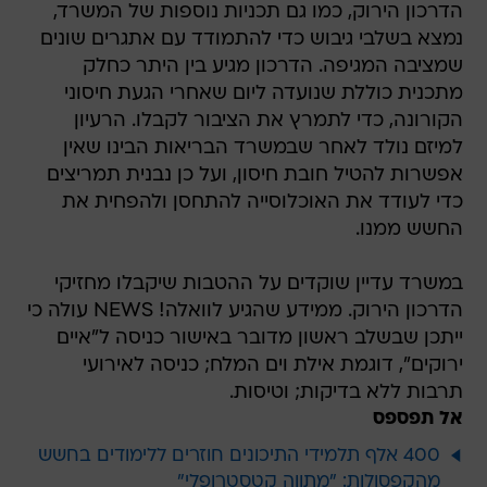
הדרכון הירוק, כמו גם תכניות נוספות של המשרד,
נמצא בשלבי גיבוש כדי להתמודד עם אתגרים שונים
שמציבה המגיפה. הדרכון מגיע בין היתר כחלק
מתכנית כוללת שנועדה ליום שאחרי הגעת חיסוני
הקורונה, כדי לתמרץ את הציבור לקבלו. הרעיון
למיזם נולד לאחר שבמשרד הבריאות הבינו שאין
אפשרות להטיל חובת חיסון, ועל כן נבנית תמריצים
כדי לעודד את האוכלוסייה להתחסן ולהפחית את
החשש ממנו.
במשרד עדיין שוקדים על ההטבות שיקבלו מחזיקי
הדרכון הירוק. ממידע שהגיע לוואלה! NEWS עולה כי
ייתכן שבשלב ראשון מדובר באישור כניסה ל"איים
ירוקים", דוגמת אילת וים המלח; כניסה לאירועי
תרבות ללא בדיקות; וטיסות.
אל תפספס
400 אלף תלמידי התיכונים חוזרים ללימודים בחשש
מהקפסולות: "מתווה קטסטרופלי"