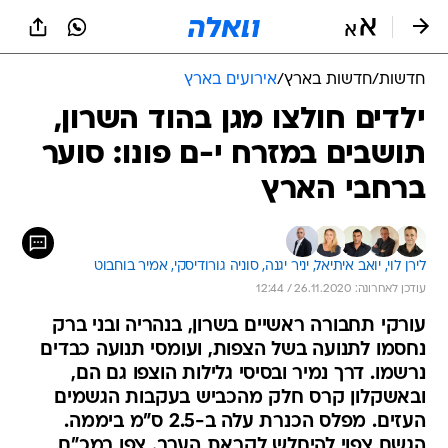
חדשות
/
חדשות בארץ
/
אירועים בארץ
ילדים חולצו מגן בהוד השרון,
תושבים במזרח י-ם פונו: סוער
ברחבי הארץ
לירן לוי, 
יואב איתיאל, 
יניר יגנה, 
סוניה גורודיסקי, 
אמיר בוחבוט
עודכן לאחרונה: 26.11.2020 / 12:44
עורקי תחבורה ראשיים בשרון, בנהריה ובני ברק
נחסמו לתנועה בשל הצפות, ועומסי תנועה כבדים
נרשמו. דרך נמיר ובסיסי גלילות הוצפו גם הם,
ובאשקלון קרס חלק מהכביש בעקבות הגשמים
העזים. מפלס הכנרת עלה ב-2.5 ס"מ ביממה.
הגשם צפוי להיחלש לקראת הערב. צפו במכ"ם