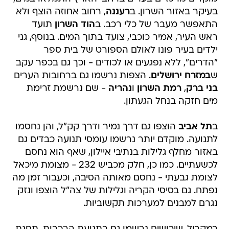
בעיקר באזור השרון. ב
רעננה
, רחוב אחוזה הוצף ולא
התאפשר מעבר של כלי רכב. ב
הוד השרון
תועד
ראש העיר, אמיר כוכבי, צועד בתוך המים. בנוסף, גני
ילדים בעיר פונו לאולם הספורט של בית ספר
"הדרים", ללא נפגעים או לכודים - וכך גם בכפר עקב
ש
במזרח ירושלים
. הצפות נרשמו גם ברחובות הערים
בני ברק
,
רמת השרון
ו
נהריה
- שם נרשמת זרימת
מים חזקה בנחל הגעתון.
ב
תל אביב
הוצפו גם דרך נמיר ודרך קק"ל, והן נחסמו
לתנועה. מוקדם יותר נרשמו עומסי תנועה כבדים גם
באזור מחלף גלילות בנתיבי איילון, שאף הוא נחסם
לכשעתיים. כמו כן, חלק מכביש 232 - מצומת מיכאל
לצומת גבעתי - נחסם מאותה הסיבה, וכעבור זמן מה
נפתח. גם בסיסי הקריה וגלילות של צה"ל הוצפו ונזק
נגרם למבנים למערכות תקשוביות.