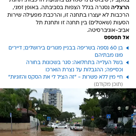
במקביל, שיבושים נרשמו גם בתנועת הרכבות. תחנת
הרצליה
נסגרה בגלל הצפות בסביבתה. באופן זמני,
הרכבות לא יעצרו בתחנה זו, והרכבת מפעילה שירות
הסעות (שאטלים) בין תחנה זו ותחנת תל
אביב-אוניברסיטה.
אל תפספס
בן 60 נספה בשריפה בבניין מגורים בירושלים; דיירים
פונו מבתיהם
בשל העלייה בתחלואה: סגר בשכונות בחורה
וכסייפה; ההגבלות על נצרת הוארכו
חיי מין ללא פשרות - "זה הציל לי את הסקס והזוגיות"