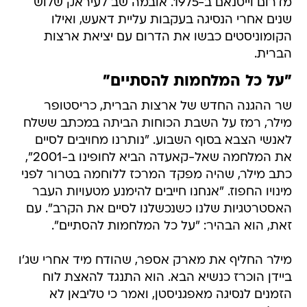
מדרום וייטנאם ב-1975. אובמה שב לעיראק שלוש
שנים אחרי הנסיגה בעקבות עליית דאעש, ואילו
הקומוניסטים כבשו את הדרום עם יציאת ארצות
הברית.
"על כל המלחמות להסתיים"
שר ההגנה החדש של ארצות הברית, כריסטופר
מילר, רמז על השבת הכוחות הביתה במכתב ששלח
לאנשי הצבא בסוף השבוע. "נותרנו מחויבים לסיים
את המלחמה שאל-קאעדה הביא לחופינו ב-2001",
כתב מילר, שהיה מפקד המרכז ללוחמה בטרור לפני
מינויו החפוז. "אנחנו חייבים להימנע מטעויות העבר
האסטרטגיות שלנו כשנכשלנו לסיים את הקרב". עם
זאת, הוא הבהיר: "על כל המלחמות להסתיים".
מילר החליף את מארק אספר, שהודח מיד אחרי שג'ו
ביידן הוכרז כנשיא הבא. הוא התנגד להאצת לוח
הזמנים לנסיגה מאפגניסטן, ואמר כי טליבאן לא