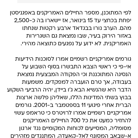
לפי המתוכנן, מספר החיילים האמריקנים באפגניסטן
יפחת בכחצי עד 15 בינואר, אז יישארו בה כ-2,500
מהם. הערב נורו בבגדאד ארבע רקטות שנחתו
באזור הירוק בעיר, שבו נמצאת גם השגרירות
האמריקנית. לא ידוע על נפגעים כתוצאה מהירי.
גורמים אמריקניים רשמיים אמרו לסוכנות הידיעות
אי-פי כי ראשי הצבא התבשרו בסוף השבוע על
הנסיגה המתוכננת וכי הפקודה המבצעית נמצאת
בעבודה, אך טרם הועברה למפקדים. משמעות
הדבר היא שהנשיא הבא ג'ו ביידן, יהיה הרביעי השקוע
בבוץ בשתי המדינות הללו, שאליהן פלשה ארצות
הברית אחרי פיגועי 11 בספטמבר ב-2001. גורמים
אמריקניים רשמיים אמרו לרויטרס כי טראמפ עשוי
להחזיר כמעט את כל 700 החיילים האמריקנים
מסומליה, המסייעים לכוחות המקומיים נגד ארגון
א-שבאב המסונף לאל-קאעדה. המתנגדים מזהירים