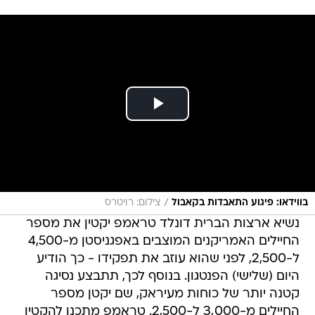
/
בווידאו: פיגוע התאבדות בקאבול
צילום: רויטרס
נשיא ארצות הברית דונלד טראמפ יקטין את מספר
החיילים האמריקנים המוצבים באפגניסטן מ-4,500
ל-2,500, לפני שהוא עוזב את תפקידו - כך הודיע
היום (שלישי) הפנטגון. בנוסף לכך, תתבצע נסיגה
קטנה יותר של כוחות מעיראק, שם יקטן מספר
החיילים מ-3,000 ל-2,500. טראמפ מתכנן להקטין