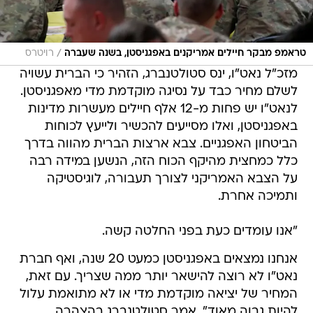
/
טראמפ מבקר חיילים אמריקנים באפגניסטן, בשנה שעברה
רויטרס
מזכ"ל נאט"ו, ינס סטולטנברג, הזהיר כי הברית עשויה
לשלם מחיר כבד על נסיגה מוקדמת מדי מאפגניסטן.
לנאט"ו יש פחות מ-12 אלף חיילים מעשרות מדינות
באפגניסטן, ואלו מסייעים להכשיר ולייעץ לכוחות
הביטחון האפגניים. צבא ארצות הברית מהווה בדרך
כלל כמחצית מהיקף הכוח הזה, הנשען במידה רבה
על הצבא האמריקני לצורך תעבורה, לוגיסטיקה
ותמיכה אחרת.
"אנו עומדים כעת בפני החלטה קשה.
אנחנו נמצאים באפגניסטן כמעט 20 שנה, ואף חברת
נאט"ו לא רוצה להישאר יותר ממה שצריך. עם זאת,
המחיר של יציאה מוקדמת מדי או לא מתואמת עלול
להיות גבוה מאוד", אמר סטולטנברג בהצהרה