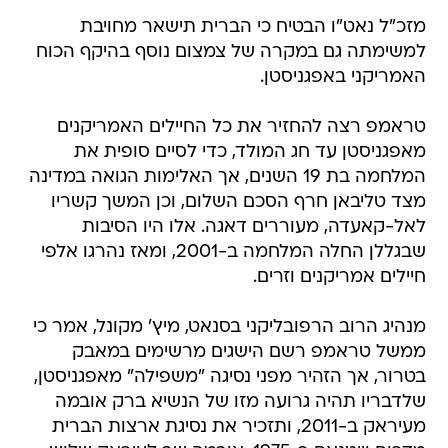
מזכ"ל נאט"ו הבטיח כי הברית תישאר מחויבת
למשימתה גם במקרה של צמצום נוסף בהיקף הכוח
האמריקני באפגניסטן.
טראמפ רצה להחזיר את כל החיילים האמריקנים
מאפגניסטן עד חג המולד, כדי לסיים סופית את
המלחמה בת 19 השנים, אך האלימות הגואה במדינה
מצד טליבאן חרף הסכם השלום, וכן המשך קשריו
לאל-קאעדה, מעוררים דאגה. אלו היו הסיבות
שבגללן החלה המלחמה ב-2001, ומאז נהרגו אלפי
חיילים אמריקנים וזרים.
מנהיג הרוב הרפובליקני בסנאט, מיץ' מקונל, אמר כי
ממשל טראמפ רשם הישגים מרשימים במאבק
בטרור, אך הזהיר מפני נסיגה "משפילה" מאפגניסטן,
שלדבריו תהיה גרועה מזו של הנשיא ברק אובמה
מעיראק ב-2011, ותזכיר את נסיגת ארצות הברית