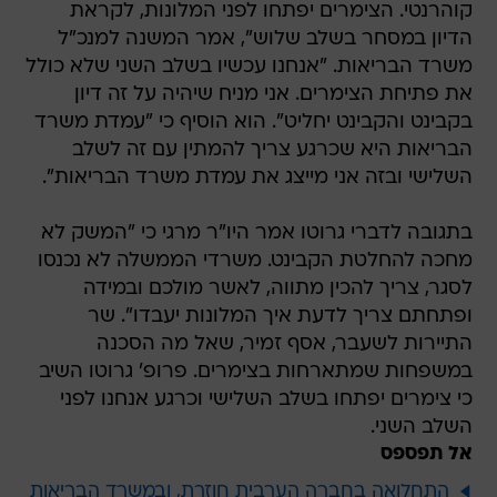
קוהרנטי. הצימרים יפתחו לפני המלונות, לקראת
הדיון במסחר בשלב שלוש", אמר המשנה למנכ"ל
משרד הבריאות. "אנחנו עכשיו בשלב השני שלא כולל
את פתיחת הצימרים. אני מניח שיהיה על זה דיון
בקבינט והקבינט יחליט". הוא הוסיף כי "עמדת משרד
הבריאות היא שכרגע צריך להמתין עם זה לשלב
השלישי ובזה אני מייצג את עמדת משרד הבריאות".
בתגובה לדברי גרוטו אמר היו"ר מרגי כי "המשק לא
מחכה להחלטת הקבינט. משרדי הממשלה לא נכנסו
לסגר, צריך להכין מתווה, לאשר מולכם ובמידה
ופתחתם צריך לדעת איך המלונות יעבדו". שר
התיירות לשעבר, אסף זמיר, שאל מה הסכנה
במשפחות שמתארחות בצימרים. פרופ' גרוטו השיב
כי צימרים יפתחו בשלב השלישי וכרגע אנחנו לפני
השלב השני.
אל תפספס
התחלואה בחברה הערבית חוזרת, ובמשרד הבריאות