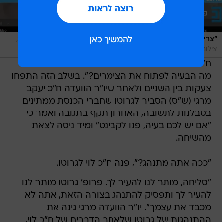
/
"צריך להמתין עם זה לשלב השלישי". פרופ' גרוטו זועם
צילום מסך,
צילום מסך
ח"כ לוי ענה בתגובה כי "יש משפחות שמתמוטטות,
מה הבעיה לפתוח את הצימרים?". בשלב הזה התפחו
צעקות בין השניים ולאחר שיו"ר הוועדה ח"כ יעקב
מרגי (ש"ס) הסביר לגרוטו שחברי הכנסת ממתינים
בסבלנות לתשובה, האחרון תקף בתגובה ואמר כי
"אם יש לכם בעיה, פנו לקבינט" ומיד ניסה לצאת
מהשיחה.
"ככה אתה מתנהג?", פנה ח"כ לוי לגרוטו.
"סליחה, מותר לנו להעיר לך. פרופ' גרוטו מותר לנו
להעיר לך ותפסיק להתנהג בצורה הזאת, אתה לא
מכבד את עצמך". יו"ר הוועדה מרגי גינה את
ההתנהגות של גרוטו שלאחר הדברים של ח"כ לוי,