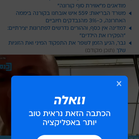
מודאגים מ"אווירת סוף קורונה"
משרד הבריאות: 559 איש אובחנו בקורנה ביממה
האחרונה, כ-3% מהנבדקים חיוביים
למדינה אין כסף, וההורים נדרשים לפתרונות יצירתיים:
"הפקירו את הילדים"
גבר, הגיע הזמן לשפר את התפקוד המיני ואת הזוגיות
שלך