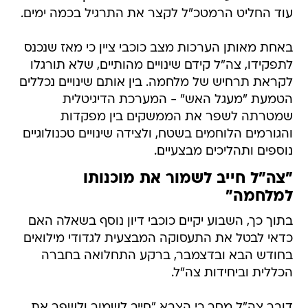
עוד החליט הרמטכ"ל לקצר את התרגיל בכמה ימים.
באחת מאותן הערכות מצב כוכבי ציין כי מאז שנכנס
לתפקידו, צה"ל קידם שינויים מהותיים, שלא תורגלו
לקראת תרחיש של מלחמה. בין אותם שינויים נכללים
הטמעת "מעגל האש" - המערכת הדיגיטלית
שמטרתה לשפר את הממשקים בין מפקדות
והגורמים הלוחמים בשטח, ולצידה שינויים טכנולוגיים
נוספים ותהליכים מבצעיים.
"צה"ל חייב לשמור את מוכנותו
למלחמה"
בתוך כך, השבוע יקיים כוכבי דיון נוסף בשאלה האם
כדאי לבטל את התעסוקה המבצעית לגדודי מילואים
בחודש הבא ובדצמבר, ברקע התחלואה בחברה
הכללית וביחידות צה"ל.
דובר צה"ל מסר כי הצבא "חייב לשמור ולשפר את