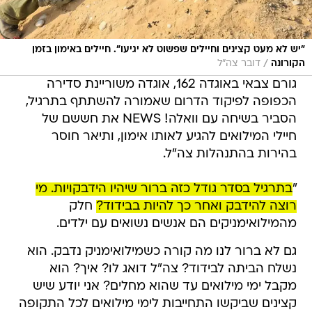
"יש לא מעט קצינים וחיילים שפשוט לא יגיעו". חיילים באימון בזמן
/
הקורונה
דובר צה"ל
גורם צבאי באוגדה 162, אוגדה משוריינת סדירה
הכפופה לפיקוד הדרום שאמורה להשתתף בתרגיל,
הסביר בשיחה עם וואלה! NEWS את חששם של
חיילי המילואים להגיע לאותו אימון, ותיאר חוסר
בהירות בהתנהלות צה"ל.
"
בתרגיל בסדר גודל כזה ברור שיהיו הידבקויות. מי
רוצה להידבק ואחר כך להיות בבידוד?
חלק
מהמילואימניקים הם אנשים נשואים עם ילדים.
גם לא ברור לנו מה קורה כשמילואימניק נדבק. הוא
נשלח הביתה לבידוד? צה"ל דואג לו? איך? הוא
מקבל ימי מילואים עד שהוא מחלים? אני יודע שיש
קצינים שביקשו התחייבות לימי מילואים לכל התקופה