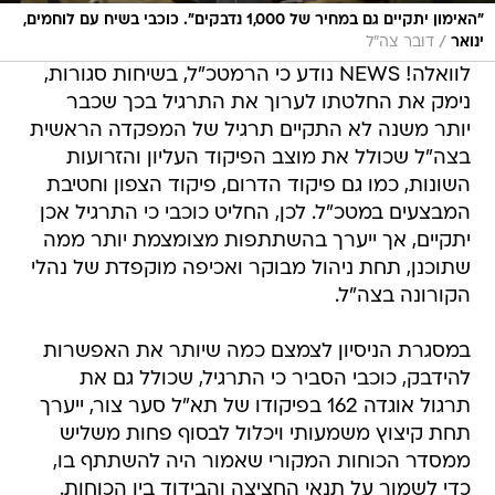
"האימון יתקיים גם במחיר של 1,000 נדבקים". כוכבי בשיח עם לוחמים,
/
ינואר
דובר צה"ל
לוואלה! NEWS נודע כי הרמטכ"ל, בשיחות סגורות,
נימק את החלטתו לערוך את התרגיל בכך שכבר
יותר משנה לא התקיים תרגיל של המפקדה הראשית
בצה"ל שכולל את מוצב הפיקוד העליון והזרועות
השונות, כמו גם פיקוד הדרום, פיקוד הצפון וחטיבת
המבצעים במטכ"ל. לכן, החליט כוכבי כי התרגיל אכן
יתקיים, אך ייערך בהשתתפות מצומצמת יותר ממה
שתוכנן, תחת ניהול מבוקר ואכיפה מוקפדת של נהלי
הקורונה בצה"ל.
במסגרת הניסיון לצמצם כמה שיותר את האפשרות
להידבק, כוכבי הסביר כי התרגיל, שכולל גם את
תרגול אוגדה 162 בפיקודו של תא"ל סער צור, ייערך
תחת קיצוץ משמעותי ויכלול לבסוף פחות משליש
ממסדר הכוחות המקורי שאמור היה להשתתף בו,
כדי לשמור על תנאי החציצה והבידוד בין הכוחות.