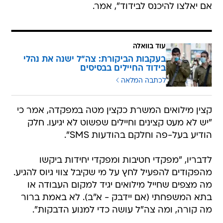
אם יאלצו להיכנס לבידוד", אמר.
עוד בוואלה
בעקבות הביקורת: צה"ל ישנה את נהלי
בידוד החיילים בבסיסים
לכתבה המלאה
קצין מילואים המשרת כקצין מטה במפקדה, אמר כי
"יש לא מעט קצינים וחיילים שפשוט לא יגיעו. חלק
הודיע בעל-פה וחלקם בהודעות SMS".
לדבריו, "מפקדי חטיבות ומפקדי יחידות ביקשו
מהפקודים להפעיל לחץ על מי שקיבל צווי גיוס להגיע.
מה מצפים שחייל מילואים יגיד למקום העבודה או
בתא המשפחתי (אם יידבק - א"ב). לא באמת ברור
מה קורה, ומה צה"ל עושה כדי למנוע הדבקות".