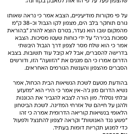
שהצפון פעל על פי הוראות למאבק בקורונה.
על פי מקורות מודיעיניים, הצבא אמר כי נראה שאותו
גורם תוחקר בלב הים, מצפון לקו הגבול וכ-38 ק"מ
מהמקום שבו הוא נעדר, בטרם הוצא להורג "בהוראת
סמכות בכירה" על ידי כוחות שעטו מסיכות. הצבא
אמר כי הוא שלח מסר לצפון דרך הגבול היבשתי
בדרישה להסברים, אבל לא קיבל עוד תשובות. בצבא
הדרום אמרו כי הם מגנים את "הזוועה" הזו, ודורשים
הסברים מהצפון והענשת הגורמים האחראים.
בהודעת מטעם לשכת הנשיאות הבית הכחול, אמר
נשיא הדרום מון ג'ה-אין אמר כי הירי הוא "מזעזע
ובלתי נסלח". מון הורה לצבא להגביר את הכוננות
ולהגן על חייהם של אזרחי המדינה. לשכת הביטחון
הלאומי בנשיאות קוריאה הדרומית אמרה כי זהו
"פשע נגד האנושות" וקראה לצפון להתנצל ולפעול
כדי למנוע תקריות דומות בעתיד.