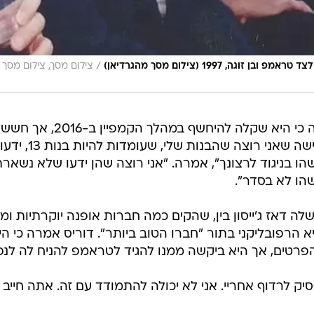
/
, 1997 (צילום מסך מהגרדיאן)
צילום מסך, צילום מסך
דוריס, כיום בת 48 ואם לשניים, אמרה כי היא שקלה להיחשף במהלך הקמפיין ב-016
שזה יפגע במשפחתה. "היום אני מרגישה שאני רוצה שהבנות שלי, שעומדות להיות בנות 13, ידעו
בניגוד לרצונך", אמרה. "אני רוצה שהן ידעו שלא נשארת
ו לא בסדר".
ה דאז ג'ייסון בין, שהקים כמה חברות אופנה יוקרתיות ומגז
א הרפובליקני בתור "חברו הטוב ביותר". דוריס אמרה כי הי
הפרטים, אך היא ביקשה ממנו להגיד לטראמפ להניח לה לנ
ק לרדוף אחריי. אני לא יכולה להתמודד עם זה. אתה חייב