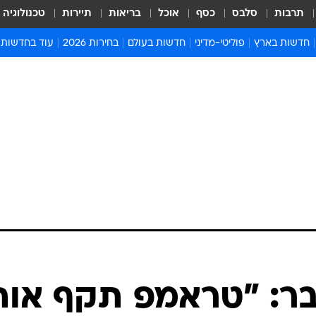
תרבות
סלבס
כסף
אוכל
בריאות
תיירות
טכנולוגיה
חדשות בארץ
פוליטי-מדיני
חדשות בעולם
בחירות 2026
עוד בחדשות
אירועים בארץ
פוליטיקה וממשל
המזרח התיכון
דעות ופרשנויו
חדשות פלילים ומשפט
יחסי חוץ
אירופה
סרי ושלזינגר
חינוך
אמריקה
פרויקטים מיוח
ישראלים בחו"ל
אסיה והפסיפיק
אסור לפספס
בריאות
אפריקה
מדע וסביבה
חברה ורווחה
הנחיות פיקוד 
ארכיון מדורים
זמני כניסת ש
לוח חופשות וח
לוח שנה
חדשות יהדות
בר: "טראמפ תקף אות
חדשות המשפ