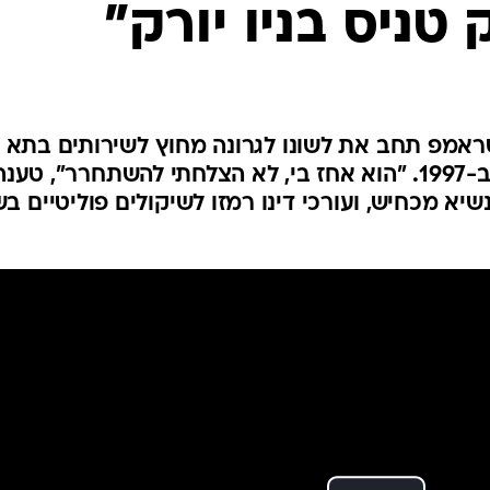
טניס בניו יורק"
המייל האדום
במהלך תחרות ארה"ב הפתוחה ב-1997. "הוא אחז בי, לא הצלחתי להשתחרר", טענ
נית, שהייתה אז בת 24. הנשיא מכחיש, ועורכי דינו רמזו לשיקולים פוליטיים 