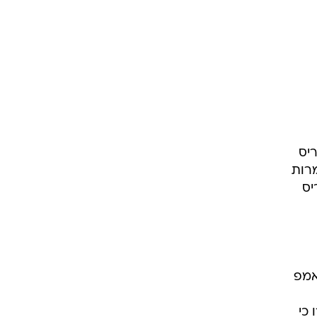
ריס
מרות
יס
אמפ
 כי