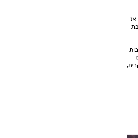
אז
בת
רבות
רית,