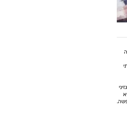
2, אך חששה
י
יני
א
פשה.