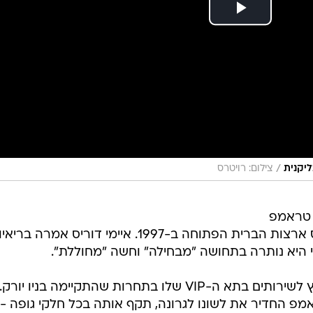
/
ליקנית
צילום: רויטרס
 טראמפ
בתקיפה מינית במהלך תחרות הטניס ארצות הברית הפתוחה ב-1997. איימי דוריס אמרה בריאי
י היא נותרה בתחושה "מבחילה" וחשה "מחוללת".
היא טענה כי טראמפ ניגש אליה מחוץ לשירותים בתא ה-VIP שלו בתחרות שהתקיימה בניו יורק.
וריס, שהייתה אז בת 24, טראמפ החדיר את לשונו לגרונה, תקף אותה בכל חלקי גופה -