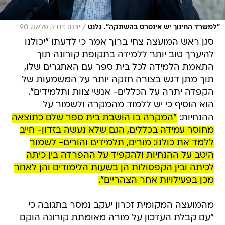
/
"למשרד החינוך יש אינטרס בהשתקה". גלנט
יונתן זינדל, פלאש 90
סגן ראש המועצה צחי ברוך אמר כי לדעתו "יכולנו
להיערך טוב יותר ללמידה בתקופת קורונה תוך
התאמת הלמידה לכל בית ספר עם האתגרים שלו,
תוך מתן דגש בצורה חזקה יותר על המשמעות של
הקפדה יתרה על הכללים- אנשי צוות ותלמידים".
הוא הוסיף כי יש ללמוד מהמקרה ולשמור על
ההנחיות:
"המקרה בו הושבת בית ספר שלם כתוצאה
מחוסר עמידה בכללים, הגם שלא נעשה בזדון- חייב
ללמד את כולנו: מורים, תלמידים והורים- לשמור
היטב על ההנחיות ולהקפיד על ההפרדה בין כיתה
לכיתה ובין הקפסולות הן בשעות הלימודים והן לאחר
מכן בפעילויות אחר הצהריים".
מהמועצה המקומית זכרון יעקב נמסר בתגובה כי
"עם קבלת העדכון על מורה מאומתת קורונה הוקם