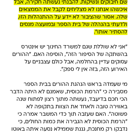
שם חיבוקים ונשיקות. להבנתי נעשתה חקירה, אבל
איכשהו אנחנו לא מצליחים לקבל את הממצאים
שלה. אסור שהציבור לא יידע על ההתנהלות הזו,
ולדעתי בהנהלה של בית הספר ובמועצה מנסים
להסתיר אותו".
"אני לא שוללת שגם למשרד החינוך יש אינטרס
בהשתקה של הסיפור הזה", הוסיפה האם. "ההורים
עסוקים עדיין בהחלמה, אבל כולם עצבניים על
האירוע הזה, בזה אין לי ספק".
מי שעמדה בראש הנהגת ההורים בבית הספר
מסבירה כי "הרמת הכוסית, שאמנם לא היתה הדבר
הכי חכם בדיעבד, נעשתה מתוך רצון לפתוח שנה
באווירה טובה ולאחד את הצוות בתקופה לא
פשוטה". האם שעזבה תוך כדי המשבר אמרה כי
"הרמת הכוסית לא הגבירה את כמות החולים, כי
נדבקו רק מחנכת, גננת שממילא נסעה איתה באוטו