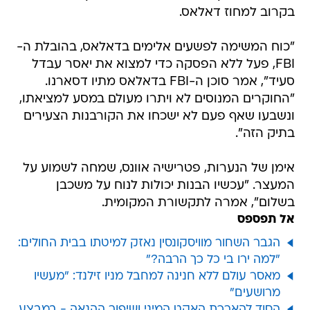
בקרוב למחוז דאלאס.
"כוח המשימה לפשעים אלימים בדאלאס, בהובלת ה-
FBI, פעל ללא הפסקה כדי למצוא את יאסר עבדל
סעיד", אמר סוכן ה-FBI בדאלאס מתיו דסארנו.
"החוקרים המנוסים לא ויתרו מעולם במסע למציאתו,
ונשבעו שאף פעם לא ישכחו את הקורבנות הצעירים
בתיק הזה".
אימן של הנערות, פטרישיה אוונס, שמחה לשמוע על
המעצר. "עכשיו הבנות יכולות לנוח על משכבן
בשלום", אמרה לתקשורת המקומית.
אל תפספס
הגבר השחור מוויסקונסין נאזק למיטתו בבית החולים:
"למה ירו בי כל כך הרבה?"
מאסר עולם ללא חנינה למחבל מניו זילנד: "מעשיו
מרושעים"
הסוד להארכת האקט המיני ושיפור ההנאה - במבצע