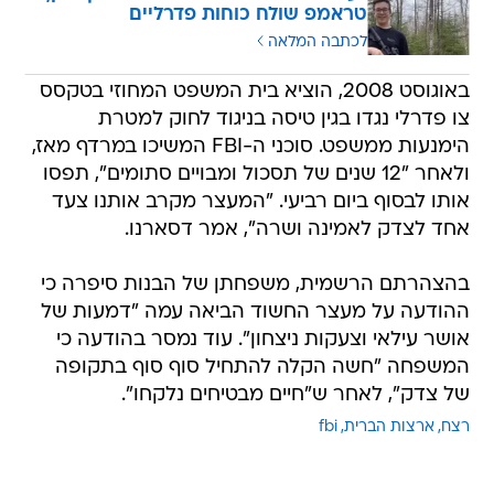
טראמפ שולח כוחות פדרליים
לכתבה המלאה
באוגוסט 2008, הוציא בית המשפט המחוזי בטקסס
צו פדרלי נגדו בגין טיסה בניגוד לחוק למטרת
הימנעות ממשפט. סוכני ה-FBI המשיכו במרדף מאז,
ולאחר "12 שנים של תסכול ומבויים סתומים", תפסו
אותו לבסוף ביום רביעי. "המעצר מקרב אותנו צעד
אחד לצדק לאמינה ושרה", אמר דסארנו.
בהצהרתם הרשמית, משפחתן של הבנות סיפרה כי
ההודעה על מעצר החשוד הביאה עמה "דמעות של
אושר עילאי וצעקות ניצחון". עוד נמסר בהודעה כי
המשפחה "חשה הקלה להתחיל סוף סוף בתקופה
של צדק", לאחר ש"חיים מבטיחים נלקחו".
רצח
ארצות הברית
fbi