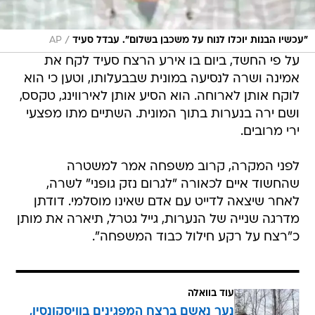
/
"עכשיו הבנות יוכלו לנוח על משכבן בשלום". עבדל סעיד
AP
על פי החשד, ביום בו אירע הרצח סעיד לקח את
אמינה ושרה לנסיעה במונית שבבעלותו, וטען כי הוא
לוקח אותן לארוחה. הוא הסיע אותן לאירווינג, טקסס,
ושם ירה בנערות בתוך המונית. השתיים מתו מפצעי
ירי מרובים.
לפני המקרה, קרוב משפחה אמר למשטרה
שהחשוד איים לכאורה "לגרום נזק גופני" לשרה,
לאחר שיצאה לדייט עם אדם שאינו מוסלמי. דודתן
מדרגה שנייה של הנערות, גייל גטרל, תיארה את מותן
כ"רצח על רקע חילול כבוד המשפחה".
עוד בוואלה
נער נאשם ברצח המפגינים בוויסקונסין,