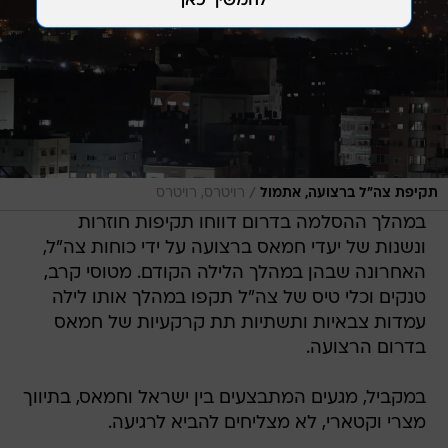
/
תקיפת צה"ל ברצועה, אתמול
רויטרס, רויטרס
במהלך ההסלמה בדרום דווחו תקיפות חוזרות
ונשנות של יעדי חמאס ברצועה על ידי כוחות צה"ל,
האחרונה שבהן במהלך הלילה הקודם. מטוסי קרב,
טנקים וכלי טיס של צה"ל תקפו במהלך אותו לילה
עמדות צבאיות ותשתיות תת קרקעיות של חמאס
בדרום הרצועה.
במקביל, מגעים המתבצעים בין ישראל וחמאס, בתיווך
מצרי וקטארי, לא מצליחים להביא לרגיעה.