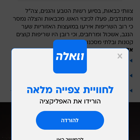
צוותי כבאות, בסיוע רשות הטבע והגנים, צה"ל
ומתנדבים, פעלו לכיבוי האש. מכבאות והצלה נמסר
כי רוב השריפות אירעו במועצות האזוריות שער
הנגב, אשכול ומרחבים, וכי רובן היו שריפות קוצים
קטנות ובלתי מסכנות.
אל תפספס
אירוע ביטחוני בגבול לבנון: הערכות כי חוליית
מחבלים ירתה לעבר עמדת צה"ל
דיווח: 4 פלסטינים נהרגו בפיצוצים ברצועה, גורמי
ביטחון: אירוע פנימי
אל תתפשרו על מין לא מספק: כך תשפרו ביצועים -
עם הנחה בלעדית