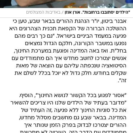
/
"הילדים יסתובבו ברחובות". אורן אוזן
באדיבות המצולמים
אבנר ביטון, יו"ר הנהגת ההורים בבאר שבע, טען כי
ההשלכה הברורה של הקפאת תכנית הצהרונים היא
פגיעה במעמד הביניים בישראל. "גם כך רבים מהם
נפגעו במשבר הקורונה, חלקם הגדול נמצאים
בחל"ת. ואז באה המדינה ופוגעת במערכת החינוך,
אנשים יצטרכו לחשב מחדש איך הם מתמודדים עם
הסיטואציה שנכפתה עליהם עם הוצאה של מאות
שקלים בחודש. חלק גדול לא יוכל בכלל לשלם את
זה".
"אסור לפגוע בכל הקשור לנושא החינוך", הוסיף.
"מדובר בעתיד של הילדים שלנו היו צריכים להשאיר
את כל סוגיות החינוך ללא פגיעה ,זה העתיד של
המדינה. בבאר שבע גם מחשבים מסלול מחדש,
ההורים יצטרכו לבדוק בפרק הזמן שנותר איך
מתמודדים עם הדבר הזה, העירייה לא מתכוונת