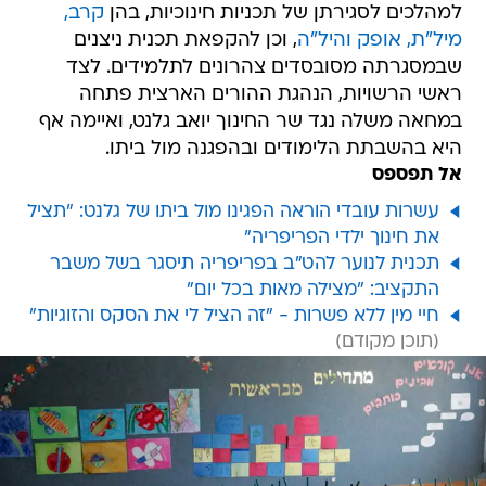
למהלכים לסגירתן של תכניות חינוכיות, בהן
קרב,
מיל"ת, אופק והיל"ה
, וכן להקפאת תכנית ניצנים
שבמסגרתה מסובסדים צהרונים לתלמידים. לצד
ראשי הרשויות, הנהגת ההורים הארצית פתחה
במחאה משלה נגד שר החינוך יואב גלנט, ואיימה אף
היא בהשבתת הלימודים ובהפגנה מול ביתו.
אל תפספס
עשרות עובדי הוראה הפגינו מול ביתו של גלנט: "תציל
את חינוך ילדי הפריפריה"
תכנית לנוער להט"ב בפריפריה תיסגר בשל משבר
התקציב: "מצילה מאות בכל יום"
חיי מין ללא פשרות - "זה הציל לי את הסקס והזוגיות"