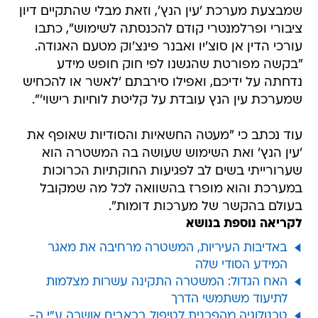
שמבצעת מערכת 'עין הנץ', וזאת מבלי שהתקיים דיון
ציבורי ופרלמנטרי קודם להכנסתה לשימוש", כתבו
עורכי הדין אן סוצ'יו ואבנר פינצ'וק מטעם האגודה.
"בקשה מפורטת שהגשנו לפי חוק חופש מידע
נדחתה על ידיכם, ואפילו סירבתם 'לאשר או להכחיש
שמערכת עין הנץ עובדת על קליטת לוחיות רישוי'".
עוד נכתב כי "מעטה החשאיות והסודיות שאופף את
'עין הנץ' ואת השימוש שעושה בה המשטרה הוא
שערורייתי בשים לב לפגיעות החוקתיות הכרוכות
במערכת והוא מופרז בהשוואה לכל מה שמקובל
בעולם בהקשר של מערכות דומות".
לקריאה נוספת בנושא
באדיבות העיריות, המשטרה מרחיבה את מאגר
המידע הסודי שלה
האח הגדול: המשטרה התקינה עשרות מצלמות
לתיעוד משתמשי הדרך
טכנולוגיה מהפכנית לטיפול בכאבים אושרה ע"י ה-