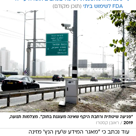
FDA לשימוש ביתי
"פגיעה שיטתית ורחבת היקף שאינה מעוגנת בחוק". מצלמות תנועה,
/
2019
ראובן קסטרו
עוד נכתב כי "מאגר המידע ש'עין הנץ' מזינה