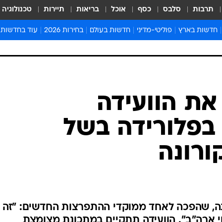
תרבות
סלבס
כסף
אוכל
בריאות
תיירות
טכנולוגיה
חדשות בארץ
פוליטי-מדיני
חדשות בעולם
בחירות 2026
עוד בחדשות
אירועים בארץ
פוליטיקה וממשל
המזרח התיכון
דעות ופרשנויו
חדשות פלילים ומשפט
יחסי חוץ
אירופה
סרי ושלזינגר
חינוך
אמריקה
פרויקטים מיוח
ישראלים בחו"ל
אסיה והפסיפיק
אסור לפספס
בריאות
אפריקה
מדע וסביבה
חברה ורווחה
הנחיות פיקוד 
ארכיון מדורים
זמני כניסת ש
לוח חופשות וח
לוח שנה
חדשות יהדות
את הוועידה
חדשות המשפ