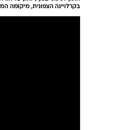
הרפובליקנית 
התפשטות הקו
רויטרס
24.7.2020 / 7:47
הנשיא לא יישא את נאומו במדי
הזמן לכינוס צפוף, להגן על אזר
בקרלויינה הצפונית, מיקומה המ