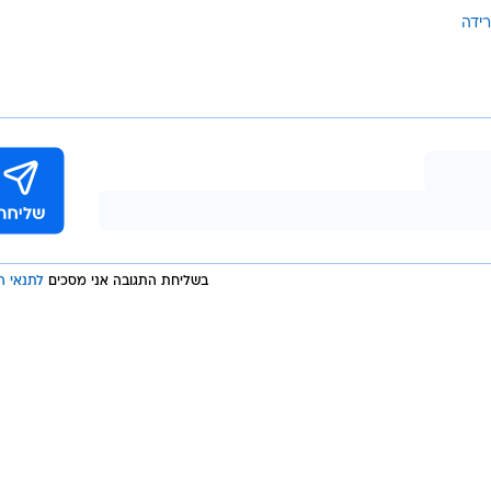
מלאה
, היה נרגש להגיע לכינוס עד לפני שבועיים בלבד, אך שינה א
כים וגדלים בפלורידה.
 הנגיף, זה פשוט לא הגיוני. זה גרם להרבה אנשים להתער
רידה