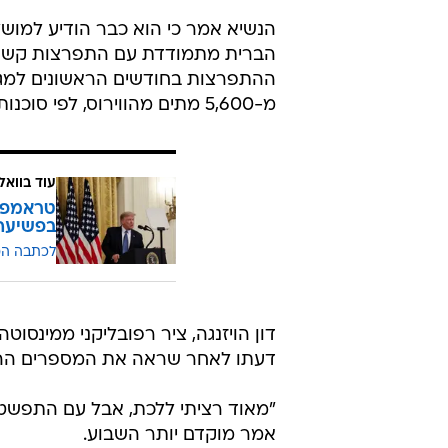
טראמפ שולח סוכנים פדרליים לערי
טראמפ מזהיר: "מצב מגיפת הקורונ
ביידן מנסה לגייס את קולות המוסלמ
גבר, הגיע הזמן לשפר את התפקוד המ
משרלוט לג'קסונוויל, פלורידה, לאח
אירוע גדול במדינה.
הנשיא אמר כי הוא כבר הודיע למוש
הברית מתמודדת עם התפרצות קשה 
מ-5,600 מתים מהווירוס, לפי סוכנות הידיעות רויטרס.
עוד בוואל
טראמפ ש
בפשיעה