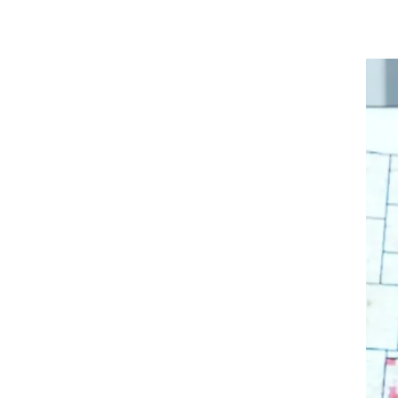
ביל
ף".
 על
ונית