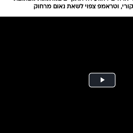
בפלורידה בשל
המייל האדום
רונה
נה, שהפכה לאחד ממוקדי ההתפרצות החדשים: "זה 
חי ארה"ב". הוועידה תתקיים במתכונת מצומצת
קורי, וטראמפ צפוי לשאת נאום מרחוק