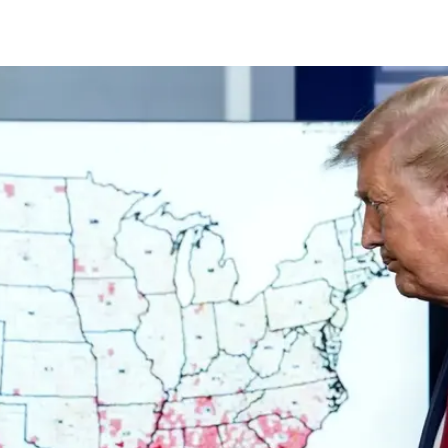
לפלורידה בשל מגבלות על התקהלות, אך הזינוק במקרים הו
רידה. טראמפ אמר כי זה לא הזמן הנכון לערוך "כינוס צפו
לל ההתלקחות בפלורידה", אמר טראמפ בתדרוך לתקשורת
". הוא אמר כי הורה ליועציו לבטל את האירוע "על מנת להגן
 הצירים הרפובליקנים עדיין יתכנסו בשרלוט, קרוליינה הצפ
24 באוגוסט.
ינוס, "אבל בצורה אחרת" ואמר כי יש תכניות לקיים עצרות