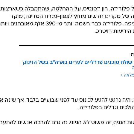
ם בארה"ב בשל הזינוק בפשיעה
ה בארה"ב יחמיר לפני שהוא ישתפר"
ים: "עזרו לי להביס את טראמפ"
יני ואת הזוגיות שלך
טראמפ, שיתמודד מול המועמד הדמוקרטי ג'ו ביידן בבחירות ב-3 בנובמבר, העביר את האירוע
ר שמושל קרוליינה הצפונית סירב להבטיח שטראמפ יוכל לקי
ל פלורידה, רון דסנטיס, על ההחלטה, שהתקבלה כשארצות
של מקרים חדשים מחוץ לצפון-מזרח המדינה, מוקד
ההתפרצות בחודשים הראשונים למגיפה. פלורידה כבר רשמה יותר מ-390 אלף מאובחנים וי
ה
ולח סוכנים פדרליים לערים בארה"ב בשל הזינוק