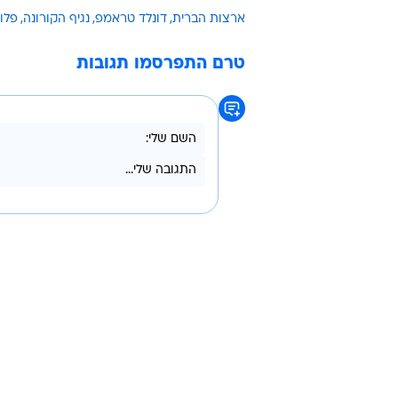
לכתבה ה
דון הויזנגה, ציר רפובליקני ממינסוטה
דעתו לאחר שראה את המספרים ההול
"מאוד רציתי ללכת, אבל עם התפשטות
אמר מוקדם יותר השבוע.
ארצות הברית
דונלד טראמפ
נגיף הקורונה
פלו
טרם התפרסמו תגובות