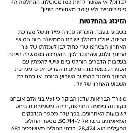
לבדוק? אי אפשר להיות כמו מטוטלת. ההחלטה הזו
פופוליסטית ולא עומד מאחוריה היגיון".
הזיגזג בהחלטות
בשבוע שעבר, הוכרזה סגירה מיידית של מערכת
החינוך, אולם במהלך ישיבת הממשלה ביום חמישי
האחרון הצטרפו שרי כחול לבן לעמדתו של שר
החינוך גלנט, שהתנגד לכך. ההערכה בממשלה הייתה
בעקבות הדברים הוחלט ביום שישי להמתין עם
הסגירה. במערכת הפוליטית העריכו אז כי מערכת
החינוך תיסגר בהמשך השבוע הנוכחי או בתחילת
השבוע האחרון של יולי.
משרד הבריאות עדכן הבוקר כי 951 בני אדם אובחנו
בקורונה ביממה החולפת, ירידה משמעותית ביחס
לשבועות האחרונים. בכך עלה מספר הנדבקים
המאומתים בישראל ל-50,714. מספר החולים
הפעילים הוא 28,424. בבתי החולים מאושפזים 681