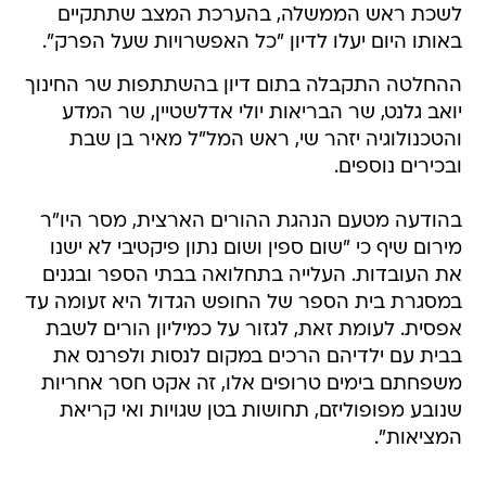
לשכת ראש הממשלה, בהערכת המצב שתתקיים
באותו היום יעלו לדיון "כל האפשרויות שעל הפרק".
ההחלטה התקבלה בתום דיון בהשתתפות שר החינוך
יואב גלנט, שר הבריאות יולי אדלשטיין, שר המדע
והטכנולוגיה יזהר שי, ראש המל"ל מאיר בן שבת
ובכירים נוספים.
בהודעה מטעם הנהגת ההורים הארצית, מסר היו"ר
מירום שיף כי "שום ספין ושום נתון פיקטיבי לא ישנו
את העובדות. העלייה בתחלואה בבתי הספר ובגנים
במסגרת בית הספר של החופש הגדול היא זעומה עד
אפסית. לעומת זאת, לגזור על כמיליון הורים לשבת
בבית עם ילדיהם הרכים במקום לנסות ולפרנס את
משפחתם בימים טרופים אלו, זה אקט חסר אחריות
שנובע מפופוליזם, תחושות בטן שגויות ואי קריאת
המציאות".