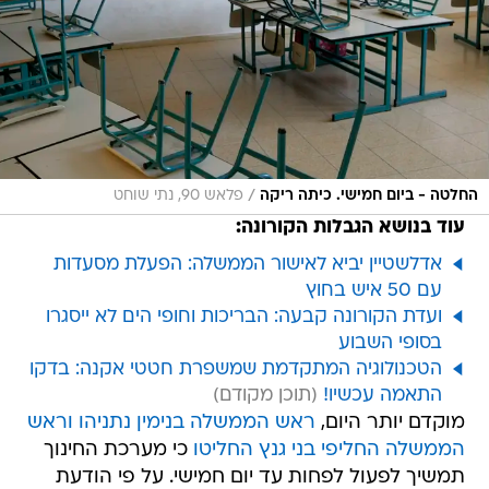
/
החלטה - ביום חמישי. כיתה ריקה
פלאש 90, נתי שוחט
עוד בנושא הגבלות הקורונה:
אדלשטיין יביא לאישור הממשלה: הפעלת מסעדות
עם 50 איש בחוץ
ועדת הקורונה קבעה: הבריכות וחופי הים לא ייסגרו
בסופי השבוע
הטכנולוגיה המתקדמת שמשפרת חטטי אקנה: בדקו
התאמה עכשיו!
מוקדם יותר היום,
ראש הממשלה בנימין נתניהו וראש
הממשלה החליפי בני גנץ החליטו
כי מערכת החינוך
תמשיך לפעול לפחות עד יום חמישי. על פי הודעת